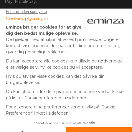
Pay, Mobilepay.
Følg os på:
© Copyright 2025 Eminza | Alle rettigheder forbeholdes |
DNK
FRANKRIG
SPANIEN
ITALIEN
* Du har 30 dage (fra modtagelsen eller afhentningen af din
pakke) til at returnere produkter og få refunderet dit beløb.
TYSKLAND
Gælder ikke store pakker.
HOLLAND
** Afsendelse samme dag for alle ordrer afgivet før kl. 14.00
SCHWEIZ
(undtagen økonomisk levering)