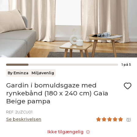
1
på
5
By Eminza
Miljøvenlig
Gardin i bomuldsgaze med
rynkebånd (180 x 240 cm) Gaïa
Beige pampa
REF. 2UZCU01
Se beskrivelsen
(
9
)
Ikke tilgængelig