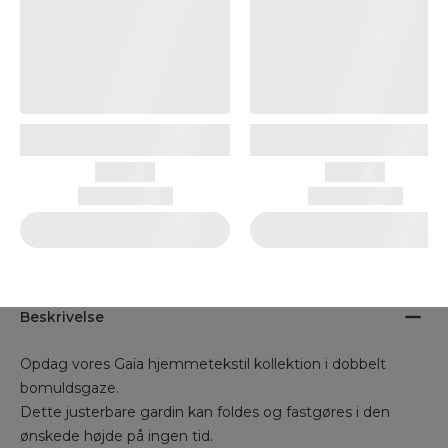
Beskrivelse
Opdag vores Gaïa hjemmetekstil kollektion i dobbelt
bomuldsgaze.
Dette justerbare gardin kan foldes og fastgøres i den
ønskede højde på ingen tid.