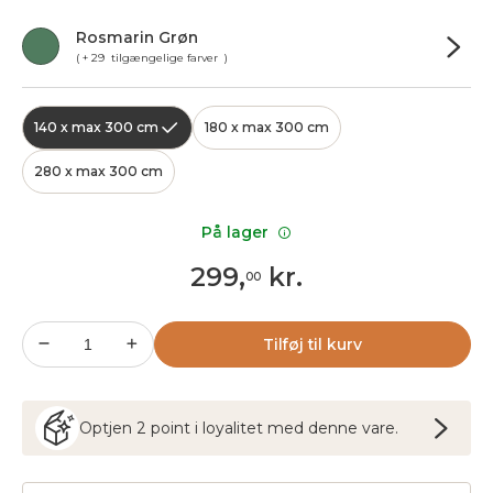
Rosmarin Grøn
( + 29 tilgængelige farver )
140 x max 300 cm
180 x max 300 cm
280 x max 300 cm
På lager
299
,
kr.
00
Tilføj til kurv
Optjen
2
point
i loyalitet med denne vare.