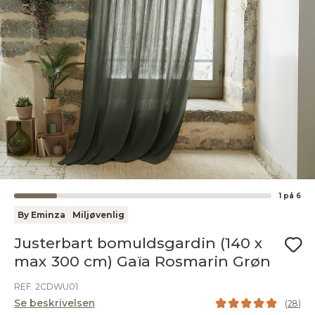
1
på
6
By Eminza
Miljøvenlig
Justerbart bomuldsgardin (140 x
max 300 cm) Gaïa Rosmarin Grøn
REF. 2CDWU01
Se beskrivelsen
(
28
)