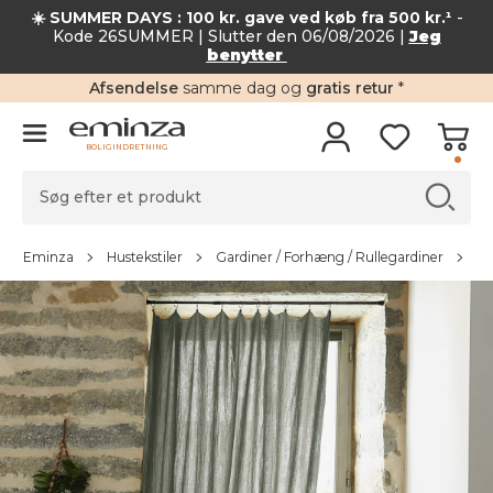
☀️ SUMMER DAYS : 100 kr. gave ved køb fra 500 kr.¹
-
Kode 26SUMMER | Slutter den 06/08/2026 |
Jeg
benytter
Afsendelse
samme dag og
gratis retur
*
BOLIGINDRETNING
Eminza
Hustekstiler
Gardiner / Forhæng / Rullegardiner
Ga