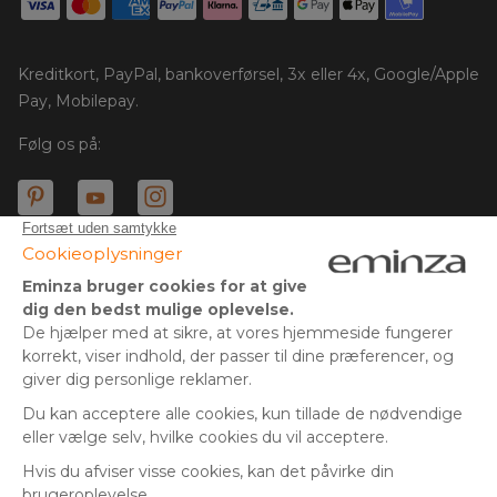
Kreditkort, PayPal, bankoverførsel, 3x eller 4x, Google/Apple
Pay, Mobilepay.
Følg os på:
© Copyright 2025 Eminza | Alle rettigheder forbeholdes |
DNK
FRANKRIG
SPANIEN
ITALIEN
* Du har 30 dage (fra modtagelsen eller afhentningen af din
pakke) til at returnere produkter og få refunderet dit beløb.
TYSKLAND
Gælder ikke store pakker.
HOLLAND
** Afsendelse samme dag for alle ordrer afgivet før kl. 14.00
SCHWEIZ
(undtagen økonomisk levering)