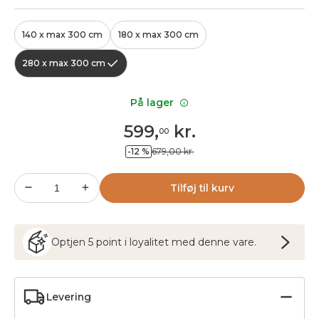
140 x max 300 cm
180 x max 300 cm
280 x max 300 cm
På lager
599
,
kr.
00
-12 %
679,00 kr.
Tilføj til kurv
Optjen
5
point
i loyalitet med denne vare.
Levering