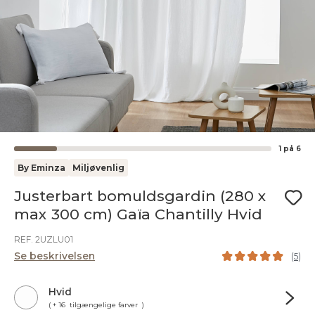
1
på
6
By Eminza
Miljøvenlig
Justerbart bomuldsgardin (280 x
max 300 cm) Gaïa Chantilly Hvid
REF. 2UZLU01
Se beskrivelsen
(
5
)
Hvid
( + 16 tilgængelige farver )