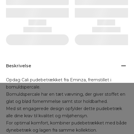
Beskrivelse
Opdag Cali pudebetrækket fra Eminza, fremstillet i
bomuldspercale.
Bomuldspercale har en tæt vævning, der giver stoffet en
glat og blød fornemmelse samt stor holdbarhed.
Med sit engagerede design opfylder dette pudebetræk
alle dine krav til kvalitet og miljøhensyn.
For optimal komfort, kombiner pudebetrækket med både
dynebetræk og lagen fra samme kollektion.