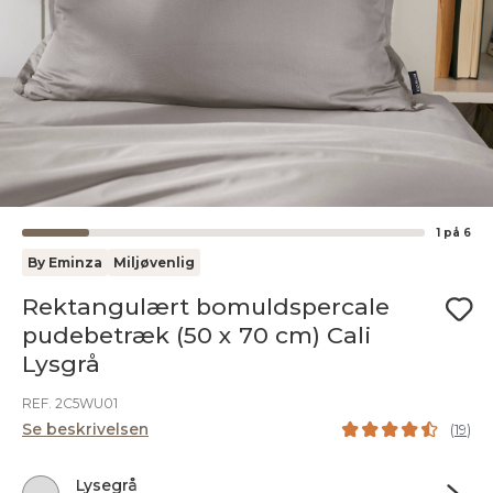
1
på
6
By Eminza
Miljøvenlig
Rektangulært bomuldspercale
pudebetræk (50 x 70 cm) Cali
Lysgrå
REF. 2C5WU01
Se beskrivelsen
(
19
)
Lysegrå