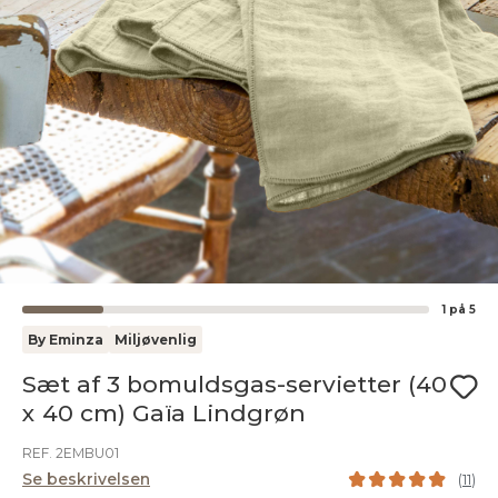
1
på
5
By Eminza
Miljøvenlig
Sæt af 3 bomuldsgas-servietter (40
x 40 cm) Gaïa Lindgrøn
REF. 2EMBU01
Se beskrivelsen
(
11
)