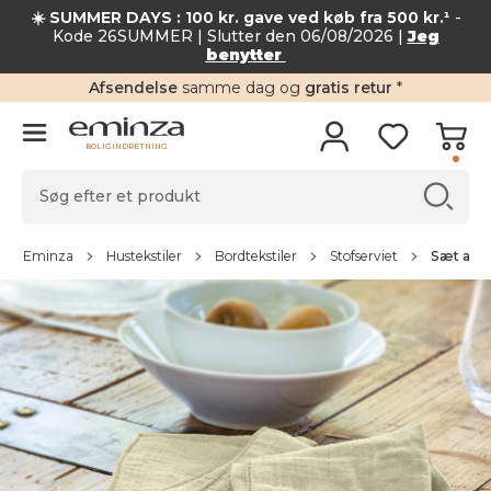
☀️ SUMMER DAYS : 100 kr. gave ved køb fra 500 kr.¹
-
Kode 26SUMMER | Slutter den 06/08/2026 |
Jeg
benytter
Afsendelse
samme dag og
gratis retur
*
BOLIGINDRETNING
Eminza
Hustekstiler
Bordtekstiler
Stofserviet
Sæt af 3