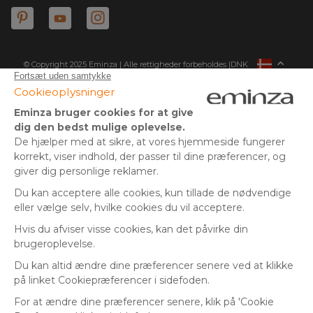
© Copyright 2025 Eminza | Alle rettigheder forbeholdes |
DNK
FRANKRIG
SPANIEN
ITALIEN
* Du har 30 dage (fra modtagelsen eller afhentningen af din
pakke) til at returnere produkter og få refunderet dit beløb.
TYSKLAND
Gælder ikke store pakker.
HOLLAND
** Afsendelse samme dag for alle ordrer afgivet før kl. 14.00
SCHWEIZ
(undtagen økonomisk levering)
(1) 100 DKK i rabat ved køb på mindst 500 DKK, ekskl.
leveringsomkostninger.
Tilbuddet gælder fra 02/08/2026 til og med 06/08/2026 ved
indtastning af koden 26SUMMER ved bestilling. Tilbuddet kan
ikke deles op, refunderes ikke og kan ikke kombineres med andre
kampagnekoder eller loyalitetsrabatter. Tilbuddet gælder ikke
gavekort.