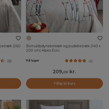
betræk (260
Bomuldsdynebetræk og pudebetræk (140 x
200 cm) Alpes Ecru
På lager
(
16
)
(
4
)
209
,
kr.
00
Tilføj til kurv