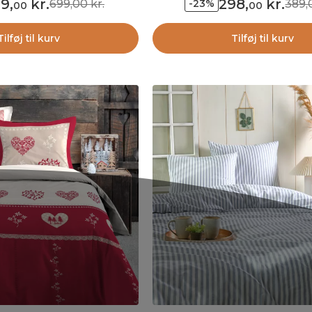
19
,
kr.
298
,
kr.
699,00 kr.
389,
-23%
00
00
Tilføj til kurv
Tilføj til kurv