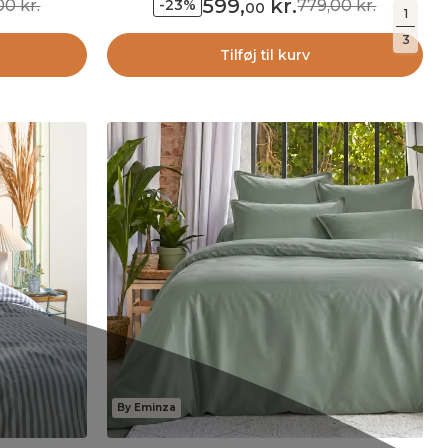
599
,
kr.
00 kr.
779,00 kr.
-23%
00
1
3
Tilføj til kurv
By Eminza