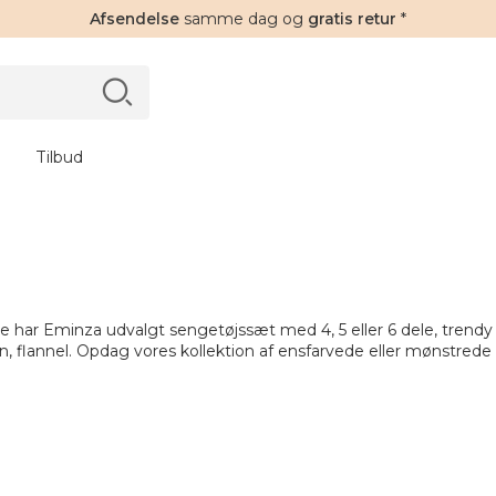
Afsendelse
samme dag og
gratis retur
*
Tilbud
se
har Eminza udvalgt sengetøjssæt med 4, 5 eller 6 dele, trendy 
, flannel. Opdag vores kollektion af ensfarvede eller mønstrede