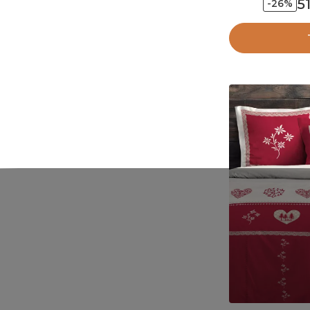
5
-26%