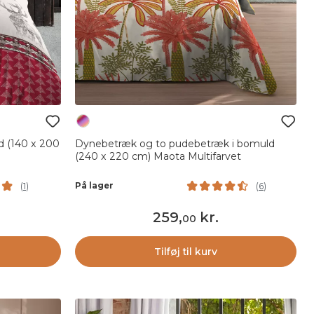
d (140 x 200
Dynebetræk og to pudebetræk i bomuld
(240 x 220 cm) Maota Multifarvet
På lager
(
1
)
(
6
)
259
,
kr.
00
Tilføj til kurv