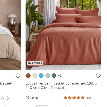
By Eminza
+2
ebetræk
Lyocell Tencel™ vasket dynebetræk (260 x
240 cm) Olivia Terracotta
På lager
(
7
)
(
2
)