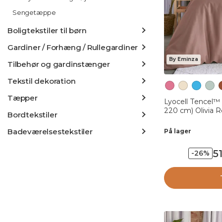
Sengetæppe
Boligtekstiler til børn
Gardiner / Forhæng / Rullegardiner
By Eminza
Tilbehør og gardinstænger
Tekstil dekoration
Tæpper
Lyocell Tencel™
220 cm) Olivia R
Bordtekstiler
Badeværelsestekstiler
På lager
5
-26%