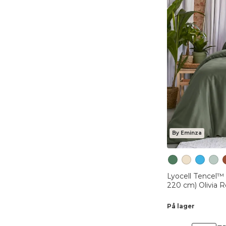
By Eminza
Lyocell Tencel™
220 cm) Olivia 
På lager