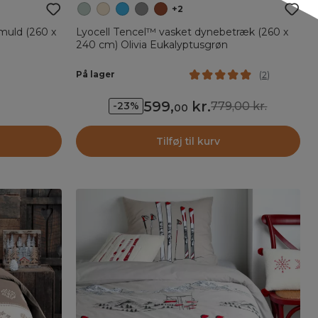
+2
muld (260 x
Lyocell Tencel™ vasket dynebetræk (260 x
240 cm) Olivia Eukalyptusgrøn
På lager
(
2
)
599
,
kr.
779,00 kr.
-23%
00
Tilføj til kurv