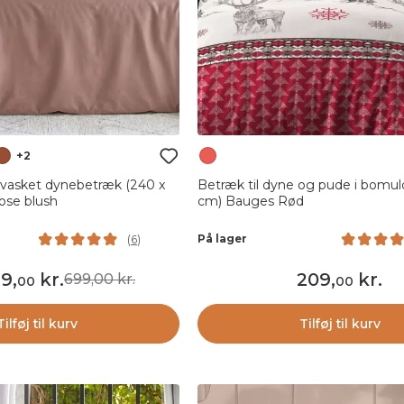
+2
 vasket dynebetræk (240 x
Betræk til dyne og pude i bomul
ose blush
cm) Bauges Rød
På lager
(
6
)
19
,
kr.
209
,
kr.
699,00 kr.
00
00
Tilføj til kurv
Tilføj til kurv