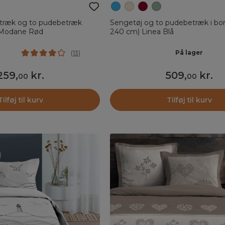
ræk og to pudebetræk
Sengetøj og to pudebetræk i bo
 Modane Rød
240 cm) Linea Blå
På lager
(
13
)
259
,
kr.
509
,
kr.
00
00
Tilføj til kurv
Tilføj til kurv