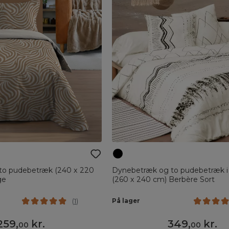
to pudebetræk (240 x 220
Dynebetræk og to pudebetræk 
ge
(260 x 240 cm) Berbère Sort
På lager
(
1
)
259
,
kr.
349
,
kr.
00
00