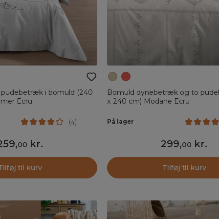
 pudebetræk i bomuld (240
Bomuld dynebetræk og to pude
emer Ecru
x 240 cm) Modane Ecru
På lager
(
4
)
259
,
kr.
299
,
kr.
00
00
Tilføj til kurv
Tilføj til kurv