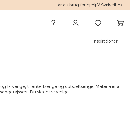
Har du brug for hjælp?
Skriv til os
Inspirationer
og farverige, til enkeltsenge og dobbeltsenge. Materialer af
 sengetøjssæt. Du skal bare vælge!