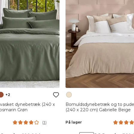
+2
 vasket dynebetræk (240 x
Bomuldsdynebetræk og to pud
Rosmarin Grøn
(240 x 220 cm) Gabrielle Beige
På lager
(
3
)