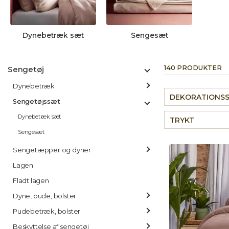
Dynebetræk sæt
Sengesæt
140 PRODUKTER
Sengetøj
Dynebetræk
DEKORATIONSS
Sengetøjssæt
Dynebetræk sæt
TRYKT
Sengesæt
Sengetæpper og dyner
Lagen
Fladt lagen
Dyne, pude, bolster
Pudebetræk, bolster
Beskyttelse af sengetøj