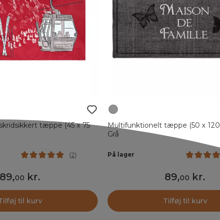
skridsikkert tæppe (45 x 75
Multifunktionelt tæppe (50 x 120
Grå
På lager
(
2
)
89
,
kr.
89
,
kr.
00
00
Tilføj til kurv
Tilføj til kurv