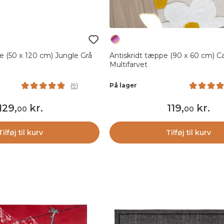
e (50 x 120 cm) Jungle Grå
Antiskridt tæppe (90 x 60 cm) C
Multifarvet
På lager
(
9
)
129
,
kr.
119
,
kr.
00
00
Tilføj til kurv
Tilføj til kurv