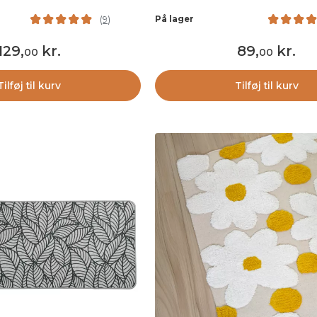
På lager
(
9
)
129
,
kr.
89
,
kr.
00
00
Tilføj til kurv
Tilføj til kurv