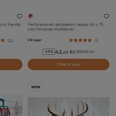
 cm) Familia
Flerfunktionelt skridsikkert tæppe (45 x 75
cm) Fernande Multifarvet
På lager
(
22
)
(
2
)
42
,
kr.
89,00 kr.
-53%
00
Tilføj til kurv