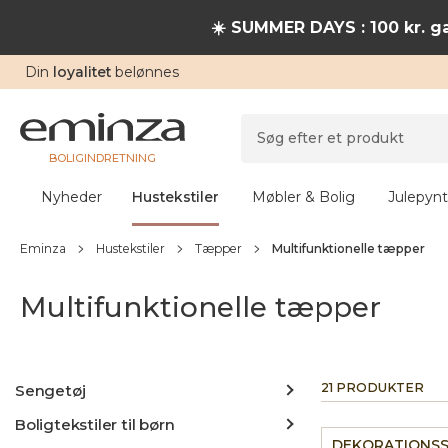
☀️ SUMMER DAYS : 100 kr. ga
Din
loyalitet
belønnes
BOLIGINDRETNING
Nyheder
Hustekstiler
Møbler & Bolig
Julepynt
Eminza
Hustekstiler
Tæpper
Multifunktionelle tæpper
Multifunktionelle tæpper
21 PRODUKTER
Sengetøj
Boligtekstiler til børn
DEKORATIONSS