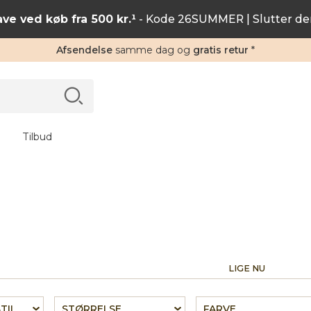
ve ved køb fra 500 kr.¹
- Kode 26SUMMER | Slutter de
Afsendelse
samme dag og
gratis retur
*
Tilbud
LIGE NU
TIL
STØRRELSE
FARVE