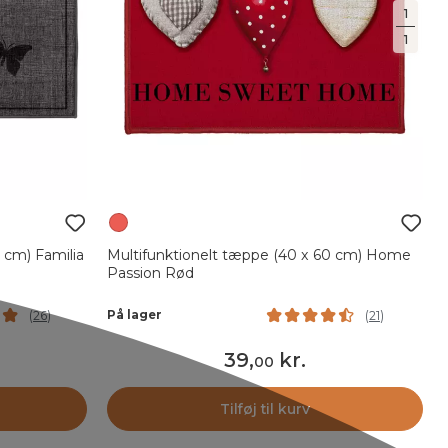
1
1
 cm) Familia
Multifunktionelt tæppe (40 x 60 cm) Home
Passion Rød
På lager
(
26
)
(
21
)
39
,
kr.
00
Tilføj til kurv