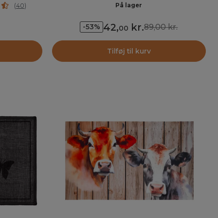
På lager
(
40
)
42
,
kr.
89,00 kr.
-53%
00
Tilføj til kurv