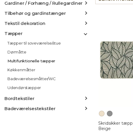
Gardiner / Forhæng / Rullegardiner
Tilbehør og gardinstænger
Tekstil dekoration
Tæpper
Tæpper til soveværelse/stue
Dørmåtte
Multifunktionelle tæpper
Køkkenmåtter
Badeværelsesmåtter/WC
Udendørstæpper
Bordtekstiler
Badeværelsestekstiler
Skridsikker tæpp
Beige