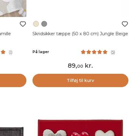
amille
Skridsikker tæppe (50 x 80 cm) Jungle Beige
På lager
(
1
)
(
5
)
89
,
kr.
00
Tilføj til kurv