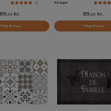
På lager
(
1
)
89
,
kr.
89
,
kr.
00
00
Tilføj til kurv
Tilføj til kurv