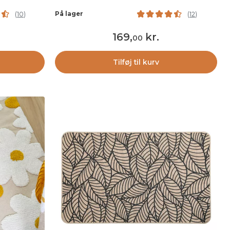
På lager
(
10
)
(
12
)
169
,
kr.
00
Tilføj til kurv