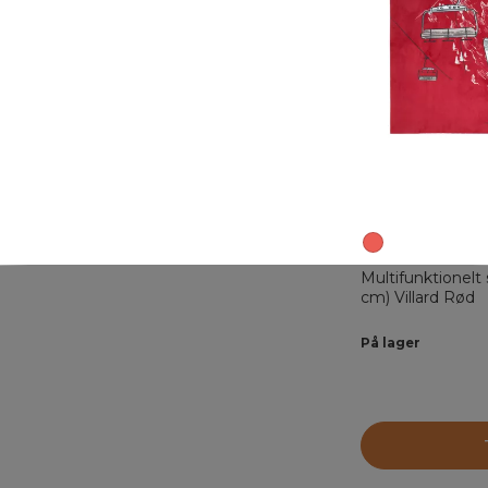
Multifunktionelt 
cm) Villard Rød
På lager