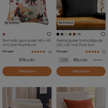
By Eminza
By Eminza
+5
Bomulds gaze pude (45 x 45
Rektangulær bomuldspude
cm) Azel Multifarvet
(30 x 50 cm) Pixel Sort
(
6
)
(
3
)
På lager
På lager
109
,
kr.
69
,
kr.
-22%
89,00 kr.
00
00
Tilføj til kurv
Tilføj til kurv