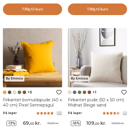
Tilføj til kurv
Tilføj til kurv
By Eminza
By Eminza
+5
+1
Firkantet bomuldspude (40 x
Firkantet pude (50 x 50 cm)
40 cm) Pixel Sennepsgul
Midnat Beige sand
(
13
)
(
2
)
På lager
På lager
69
,
kr.
109
,
kr.
-13%
-16%
79,00 kr.
129,00 kr.
00
00