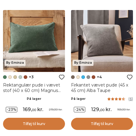
By Eminza
By Eminza
+3
+4
Rektangulær pude i vævet
Firkantet vævet pude (45 x
stof (40 x 60 cm) Magnus
45 cm) Alba Taupe
Rosmarin Grøn
(
6
)
På lager
På lager
169
,
kr.
129
,
kr.
-23%
-24%
219,00 kr.
169,00 kr.
00
00
Tilføj til kurv
Tilføj til kurv