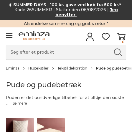
☀️ SUMMER DAYS : 100 kr. gave ved køb fra 500 kr.¹
-
Kode 26SUMMER | Slutter den 06/08/2026 |
Jeg
benytter
Afsendelse
samme dag og
gratis retur
*
BOLIGINDRETNING
Eminza
Hustekstiler
Tekstil dekoration
Pude og pudebetr
Pude og pudebetræk
Puden er det uundværlige tilbehør for at tilføje den sidste
...
Se mere