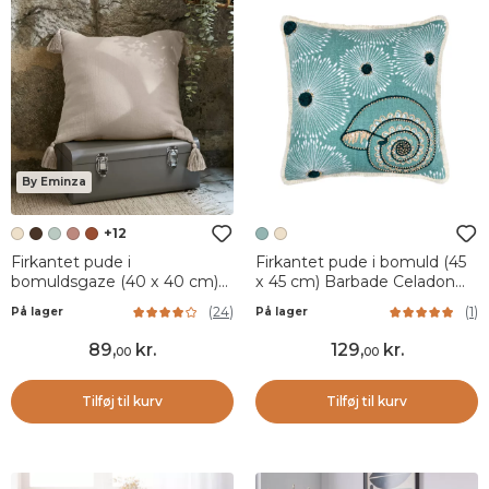
By Eminza
+12
Firkantet pude i
Firkantet pude i bomuld (45
bomuldsgaze (40 x 40 cm)
x 45 cm) Barbade Celadon
Gaïa Beige pampa
Grøn
(
24
)
(
1
)
På lager
På lager
89
,
kr.
129
,
kr.
00
00
Tilføj til kurv
Tilføj til kurv