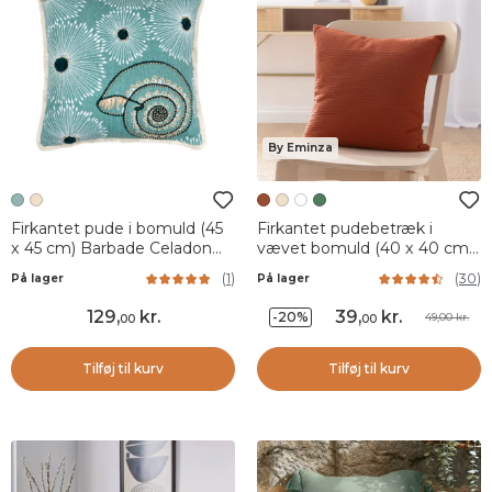
By Eminza
Firkantet pude i bomuld (45
Firkantet pudebetræk i
x 45 cm) Barbade Celadon
vævet bomuld (40 x 40 cm)
Grøn
Léa Terracotta
(
1
)
(
30
)
På lager
På lager
129
,
kr.
39
,
kr.
-20%
49,00 kr.
00
00
Tilføj til kurv
Tilføj til kurv