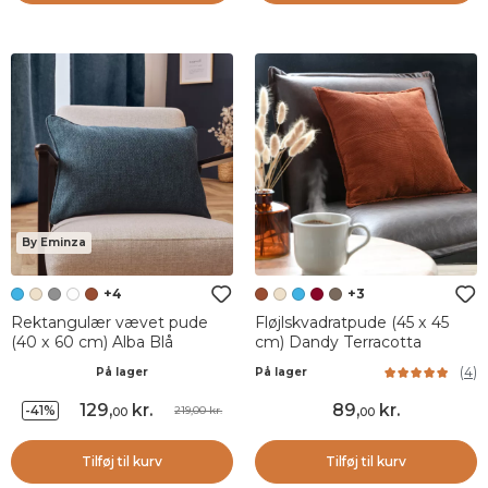
By Eminza
+4
+3
Rektangulær vævet pude
Fløjlskvadratpude (45 x 45
(40 x 60 cm) Alba Blå
cm) Dandy Terracotta
(
4
)
På lager
På lager
129
,
kr.
89
,
kr.
-41%
219,00 kr.
00
00
Tilføj til kurv
Tilføj til kurv