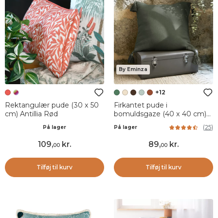
By Eminza
+12
Rektangulær pude (30 x 50
Firkantet pude i
cm) Antillia Rød
bomuldsgaze (40 x 40 cm)
Gaïa Rosmarin Grøn
(
25
)
På lager
På lager
109
,
kr.
89
,
kr.
00
00
Tilføj til kurv
Tilføj til kurv