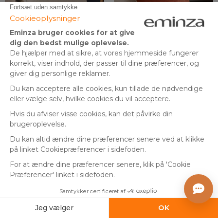
By Eminza
By Eminza
+4
Rektangulær vævet pude
Pude i bouclé (40 x 40 cm)
(40 x 60 cm) Alba Beige
Ava Terracotta
grège
(
3
)
På lager
På lager
129
,
kr.
45
,
kr.
-41%
-49%
219,00 kr.
89,00 kr.
00
00
Tilføj til kurv
Tilføj til kurv