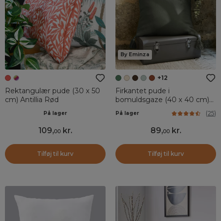
By Eminza
+12
Rektangulær pude (30 x 50
Firkantet pude i
cm) Antillia Rød
bomuldsgaze (40 x 40 cm)
Gaïa Rosmarin Grøn
(
25
)
På lager
På lager
109
,
kr.
89
,
kr.
00
00
Tilføj til kurv
Tilføj til kurv