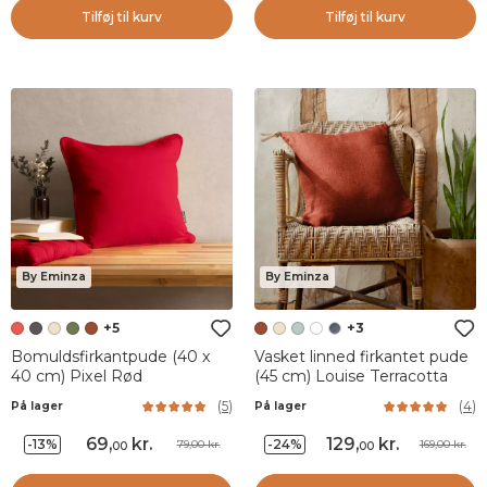
Tilføj til kurv
Tilføj til kurv
By Eminza
By Eminza
+5
+3
Bomuldsfirkantpude (40 x
Vasket linned firkantet pude
40 cm) Pixel Rød
(45 cm) Louise Terracotta
(
5
)
(
4
)
På lager
På lager
69
,
kr.
129
,
kr.
-13%
-24%
79,00 kr.
169,00 kr.
00
00