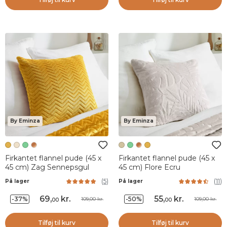
By Eminza
By Eminza
Firkantet flannel pude (45 x
Firkantet flannel pude (45 x
45 cm) Zag Sennepsgul
45 cm) Flore Ecru
(
5
)
(
11
)
På lager
På lager
69
,
kr.
55
,
kr.
-37%
-50%
109,00 kr.
109,00 kr.
00
00
Tilføj til kurv
Tilføj til kurv