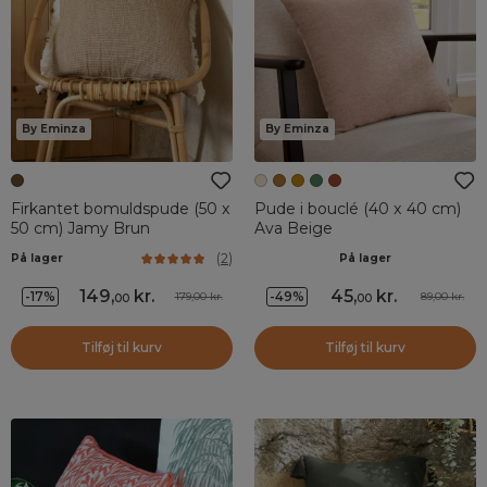
By Eminza
By Eminza
Firkantet bomuldspude (50 x
Pude i bouclé (40 x 40 cm)
50 cm) Jamy Brun
Ava Beige
(
2
)
På lager
På lager
149
,
kr.
45
,
kr.
-17%
-49%
179,00 kr.
89,00 kr.
00
00
Tilføj til kurv
Tilføj til kurv