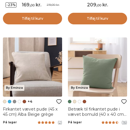
169
,
kr.
209
,
kr.
-23%
219,00 kr.
00
00
Tilføj til kurv
Tilføj til kurv
By Eminza
By Eminza
+4
Firkantet vævet pude (45 x
Betræk til firkantet pude i
45 cm) Alba Beige grège
vævet bomuld (40 x 40 cm)
Léa Rosmarin Grøn
(
2
)
(
16
)
På lager
På lager