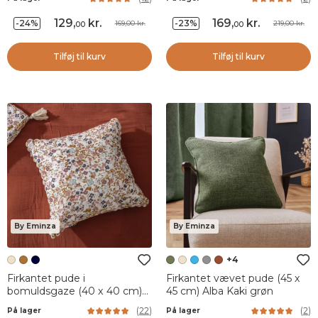
129
,
kr.
169
,
kr.
-24%
-23%
169,00 kr.
219,00 kr.
00
00
Tilføj til kurv
Tilføj til kurv
By Eminza
By Eminza
+4
Firkantet pude i
Firkantet vævet pude (45 x
bomuldsgaze (40 x 40 cm)
45 cm) Alba Kaki grøn
Constance Beige pampa
(
22
)
(
2
)
På lager
På lager