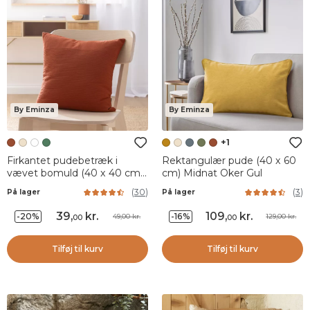
By Eminza
By Eminza
+1
Firkantet pudebetræk i
Rektangulær pude (40 x 60
vævet bomuld (40 x 40 cm)
cm) Midnat Oker Gul
Léa Terracotta
(
30
)
(
3
)
På lager
På lager
39
,
kr.
109
,
kr.
-20%
-16%
49,00 kr.
129,00 kr.
00
00
Tilføj til kurv
Tilføj til kurv