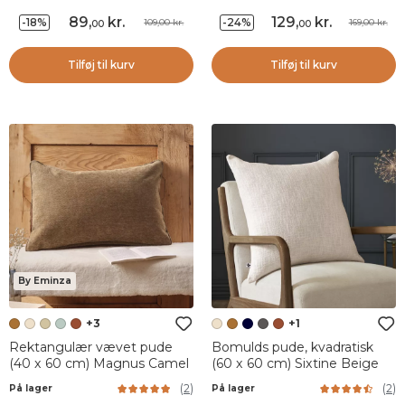
89
,
kr.
129
,
kr.
-18%
-24%
109,00 kr.
169,00 kr.
00
00
Tilføj til kurv
Tilføj til kurv
By Eminza
+3
+1
Rektangulær vævet pude
Bomulds pude, kvadratisk
(40 x 60 cm) Magnus Camel
(60 x 60 cm) Sixtine Beige
(
2
)
(
2
)
På lager
På lager