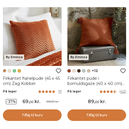
By Eminza
By Eminza
+12
Firkantet flanelpude (45 x 45
Firkantet pude i
cm) Zag Kobber
bomuldsgaze (40 x 40 cm)
Gaïa Terracotta
(
1
)
(
42
)
På lager
På lager
69
,
kr.
89
,
kr.
-37%
109,00 kr.
00
00
Tilføj til kurv
Tilføj til kurv