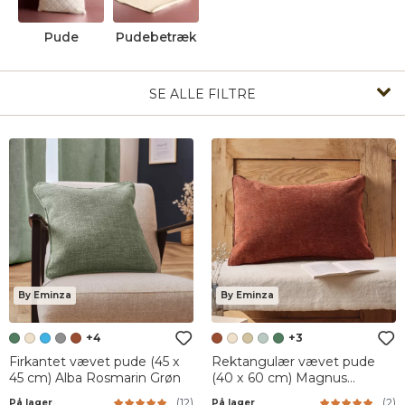
Pude
Pudebetræk
SE ALLE FILTRE
By Eminza
By Eminza
+4
+3
Firkantet vævet pude (45 x
Rektangulær vævet pude
45 cm) Alba Rosmarin Grøn
(40 x 60 cm) Magnus
Terracotta
(
12
)
(
2
)
På lager
På lager