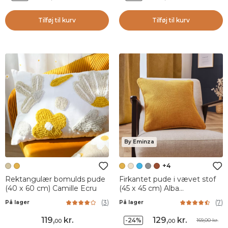
Tilføj til kurv
Tilføj til kurv
By Eminza
+4
Rektangulær bomulds pude
Firkantet pude i vævet stof
(40 x 60 cm) Camille Ecru
(45 x 45 cm) Alba
Sennepsgul
(
3
)
(
7
)
På lager
På lager
119
,
kr.
129
,
kr.
-24%
169,00 kr.
00
00