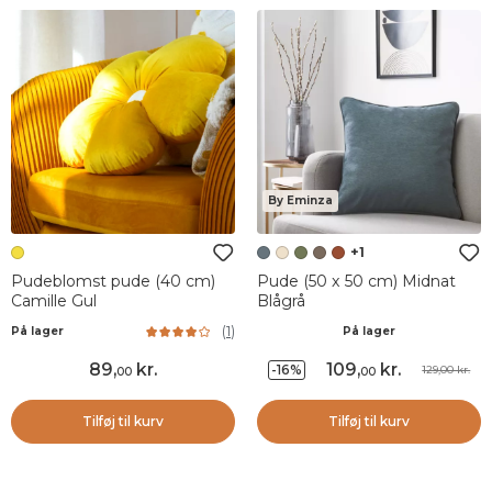
By Eminza
+1
Pudeblomst pude (40 cm)
Pude (50 x 50 cm) Midnat
Camille Gul
Blågrå
(
1
)
På lager
På lager
89
,
kr.
109
,
kr.
-16%
129,00 kr.
00
00
Tilføj til kurv
Tilføj til kurv