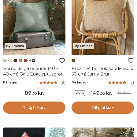
By Eminza
By Eminza
+12
Bomulds gaze pude (40 x
Firkantet bomuldspude (50 x
40 cm) Gaïa Eukalyptusgrøn
50 cm) Jamy Brun
(
8
)
(
2
)
På lager
På lager
89
,
kr.
149
,
kr.
-17%
179,00 kr.
00
00
Tilføj til kurv
Tilføj til kurv