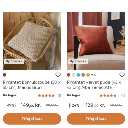
By Eminza
By Eminza
+4
Firkantet bomuldspude (50 x
Firkantet vævet pude (45 x
50 cm) Marius Brun
45 cm) Alba Terracotta
(
1
)
(
14
)
På lager
På lager
149
,
kr.
129
,
kr.
-17%
-24%
179,00 kr.
169,00 kr.
00
00
Tilføj til kurv
Tilføj til kurv