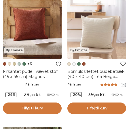
By Eminza
By Eminza
+3
Firkantet pude i vævet stof
Bomuldsflettet pudebetræk
(45 x 45 cm) Magnus
(40 x 40 cm) Léa Beige
Terracotta
pampa
(
14
)
På lager
På lager
129
,
kr.
39
,
kr.
-24%
-20%
169,00 kr.
49,00 kr.
00
00
Tilføj til kurv
Tilføj til kurv