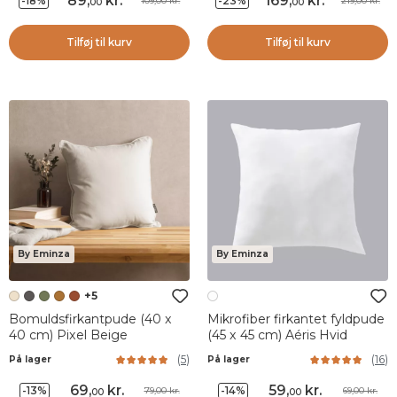
89
,
kr.
169
,
kr.
-18%
-23%
109,00 kr.
219,00 kr.
00
00
Tilføj til kurv
Tilføj til kurv
By Eminza
By Eminza
+5
Bomuldsfirkantpude (40 x
Mikrofiber firkantet fyldpude
40 cm) Pixel Beige
(45 x 45 cm) Aéris Hvid
(
5
)
(
16
)
På lager
På lager
69
,
kr.
59
,
kr.
-13%
-14%
79,00 kr.
69,00 kr.
00
00