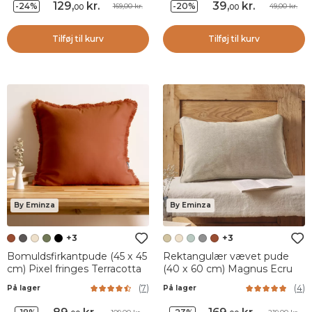
129
,
kr.
39
,
kr.
-24%
-20%
169,00 kr.
49,00 kr.
00
00
Tilføj til kurv
Tilføj til kurv
By Eminza
By Eminza
+3
+3
Bomuldsfirkantpude (45 x 45
Rektangulær vævet pude
cm) Pixel fringes Terracotta
(40 x 60 cm) Magnus Ecru
(
7
)
(
4
)
På lager
På lager