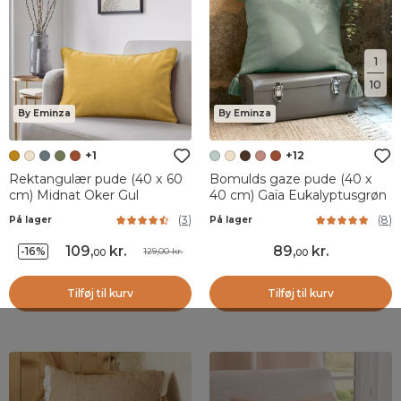
1
10
By Eminza
By Eminza
+1
+12
Rektangulær pude (40 x 60
Bomulds gaze pude (40 x
cm) Midnat Oker Gul
40 cm) Gaïa Eukalyptusgrøn
(
3
)
(
8
)
På lager
På lager
109
,
kr.
89
,
kr.
-16%
129,00 kr.
00
00
Tilføj til kurv
Tilføj til kurv