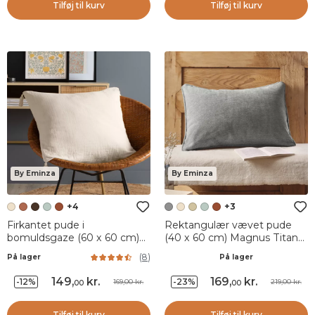
Tilføj til kurv
Tilføj til kurv
By Eminza
By Eminza
+4
+3
Firkantet pude i
Rektangulær vævet pude
bomuldsgaze (60 x 60 cm)
(40 x 60 cm) Magnus Titan
Gaïa Beige pampa
Grå
(
8
)
På lager
På lager
149
,
kr.
169
,
kr.
-12%
-23%
169,00 kr.
219,00 kr.
00
00
Tilføj til kurv
Tilføj til kurv