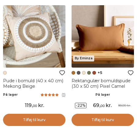
By Eminza
+5
Pude i bomuld (40 x 40 cm)
Rektangulær bomuldspude
Mekong Beige
(30 x 50 cm) Pixel Camel
(
1
)
På lager
På lager
119
,
kr.
69
,
kr.
-22%
89,00 kr.
00
00
Tilføj til kurv
Tilføj til kurv