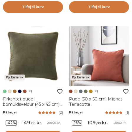
Tilføj til kurv
Tilføj til kurv
By Eminza
By Eminza
+1
+1
Firkantet pude i
Pude (50 x 50 cm) Midnat
bomuldsvelour (45 x 45 cm)
Terracotta
Victor Thymegrøn
(
2
)
(
1
)
På lager
På lager
149
,
kr.
109
,
kr.
-42%
-16%
259,00 kr.
129,00 kr.
00
00