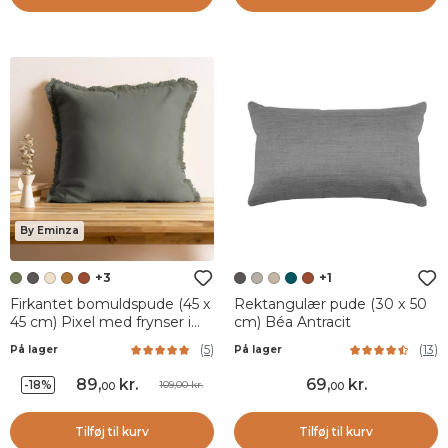
By Eminza
+3
+1
Firkantet bomuldspude (45 x
Rektangulær pude (30 x 50
45 cm) Pixel med frynser i
cm) Béa Antracit
khakigrøn
(
5
)
(
13
)
På lager
På lager
89
,
kr.
69
,
kr.
-18%
109,00 kr.
00
00
Tilføj til kurv
Tilføj til kurv