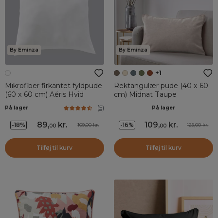
By Eminza
By Eminza
+1
Mikrofiber firkantet fyldpude
Rektangulær pude (40 x 60
(60 x 60 cm) Aéris Hvid
cm) Midnat Taupe
(
5
)
På lager
På lager
89
,
kr.
109
,
kr.
-18%
-16%
109,00 kr.
129,00 kr.
00
00
Tilføj til kurv
Tilføj til kurv