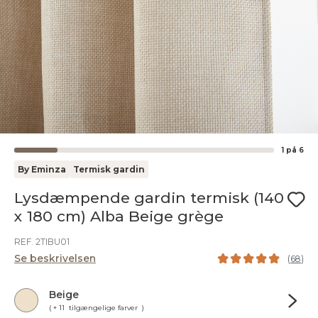
1
på
6
By Eminza
Termisk gardin
Lysdæmpende gardin termisk (140
x 180 cm) Alba Beige grège
REF. 2TIBU01
Se beskrivelsen
(
68
)
Beige
( + 11 tilgængelige farver )