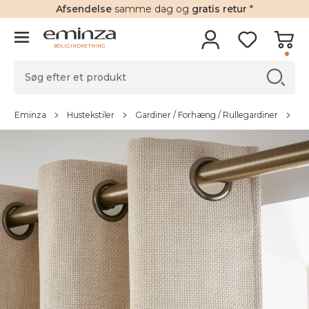
Afsendelse
samme dag og
gratis retur
*
BOLIGINDRETNING
Eminza
Hustekstiler
Gardiner / Forhæng / Rullegardiner
Ga