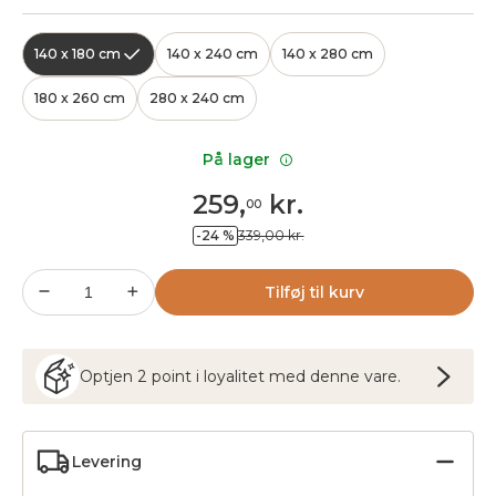
140 x 180 cm
140 x 240 cm
140 x 280 cm
180 x 260 cm
280 x 240 cm
På lager
259
,
kr.
00
-24 %
339,00 kr.
Tilføj til kurv
Optjen
2
point
i loyalitet med denne vare.
Levering