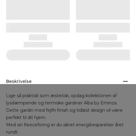
Beskrivelse
Lige så praktisk som æstetisk, opdag kollektionen af
lysdæmpende og termiske gardiner Alba by Eminza.
Dette gardin med fejlfri finish og tidløst design vil være
perfekt til dit hjem.
Med sin fleeceforing er du sikret energibesparelser året
rundt.