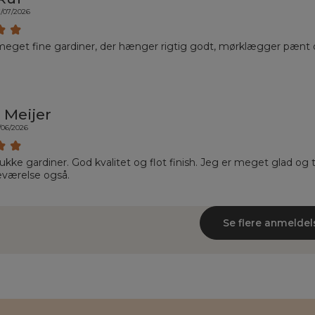
7/07/2026
meget fine gardiner, der hænger rigtig godt, mørklægger pænt 
 Meijer
/06/2026
ke gardiner. God kvalitet og flot finish. Jeg er meget glad og til
eværelse også.
Se flere anmeldel