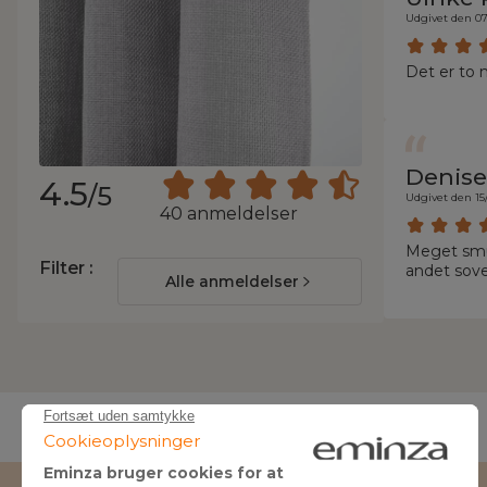
Udgivet den 0
Det er to 
Denise
4.5
/5
Udgivet den 15
40 anmeldelser
Meget smuk
Filter :
andet sov
Alle anmeldelser