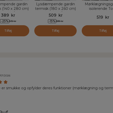
mpende gardin
Lysdæmpende gardin
Mørklægningsg
k (140 x 280 cm)
termisk (180 x 260 cm)
isolerende To
Alba Grå
Alba Grå
Blackout (140 
389
kr
509
kr
519
kr
cm) Magnus Tita
-
25
%
-
15
%
519
kr
599
kr
Tilføj
Tilføj
Tilføj
/07/2026
 er smukke og opfylder deres funktioner (mørklægning og term
Ruf