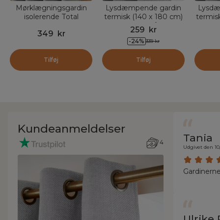
Mørklægningsgardin
Lysdæmpende gardin
Lysdæ
isolerende Total
termisk (140 x 180 cm)
termis
Blackout (140 x 180
Alba Grå
259
kr
349
kr
cm) Magnus Titan Grå
-
24
%
339
kr
Tilføj
Tilføj
Kundeanmeldelser
Tania
4
Udgivet den 10
Gardinerne
Ulrike 