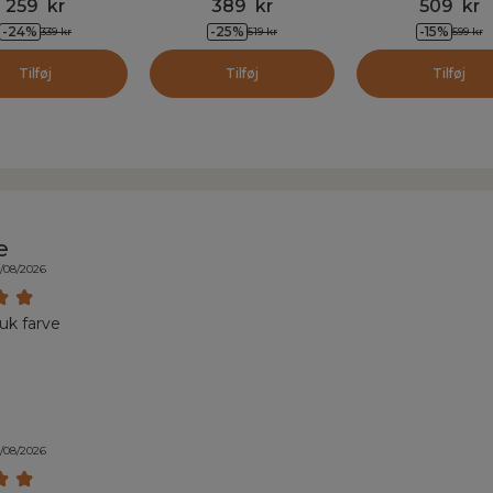
259
kr
389
kr
509
kr
-
24
%
-
25
%
-
15
%
339
kr
519
kr
599
kr
Tilføj
Tilføj
Tilføj
e
/08/2026
k farve
/08/2026