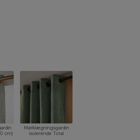
ardin
Mørklægningsgardin
60 cm)
isolerende Total
Grøn
Blackout (140 x 240