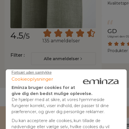
Kvalitetsp
GD
4.5
/5
Udgivet den 01
135 anmeldelser
Produkter a
Filter :
Alle anmeldelser
Skriv til os