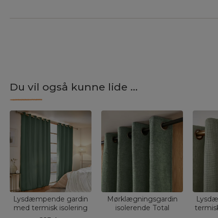
Du vil også kunne lide ...
Lysdæmpende gardin
Mørklægningsgardin
Lysdæ
med termisk isolering
isolerende Total
termis
(180 x 260 cm) Calore
Blackout (140 x 180
Alba