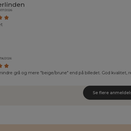
erlinden
/07/2026
et
/06/2026
mindre grå og mere "beige/brune" end på billedet. God kvalitet, ret
Se flere anmeldel