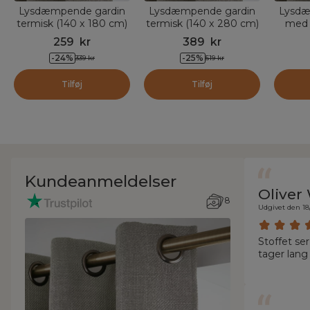
Lysdæmpende gardin
Lysdæmpende gardin
Lysdæ
termisk (140 x 180 cm)
termisk (140 x 280 cm)
med 
Alba Taupe
Alba Taupe
(180 
259
kr
389
kr
-
24
%
-
25
%
339
kr
519
kr
Tilføj
Tilføj
Kundeanmeldelser
Oliver
8
Udgivet den 18
Stoffet se
tager lang 