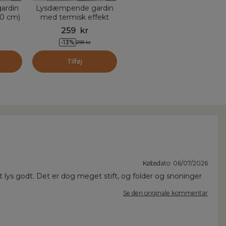
ardin
Lysdæmpende gardin
80 cm)
med termisk effekt
pe
(140 x 240 cm) Minuit
259
kr
Taupe
-
13
%
299
kr
Tilføj
Købsdato: 06/07/2026
t lys godt. Det er dog meget stift, og folder og snoninger
Se den originale kommentar