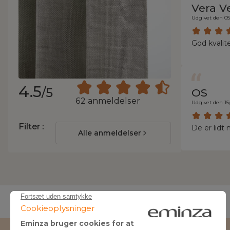
Vera V
Udgivet den 05
God kvalit
4.5
/5
OS
62 anmeldelser
Udgivet den 15
Filter :
De er lidt 
Alle anmeldelser