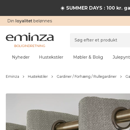
☀️ SUMMER DAYS : 100 kr. ga
Din
loyalitet
belønnes
BOLIGINDRETNING
Nyheder
Hustekstiler
Møbler & Bolig
Julepynt
Eminza
Hustekstiler
Gardiner / Forhæng / Rullegardiner
Ga