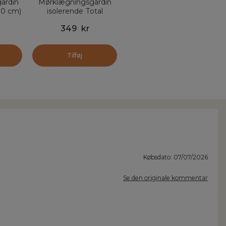
ardin
Mørklægningsgardin
80 cm)
isolerende Total
ège
Blackout (140 x 180
349
kr
cm) Magnus Ecru
Tilføj
Købsdato: 07/07/2026
Se den originale kommentar