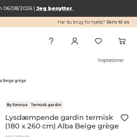
n 06/08/2026 |
Jeg benytter
Har du brug for hjælp?
Skriv til os
Inspirationer
a Beige grège
By Eminza
Termisk gardin
Lysdæmpende gardin termisk
(180 x 260 cm) Alba Beige grège