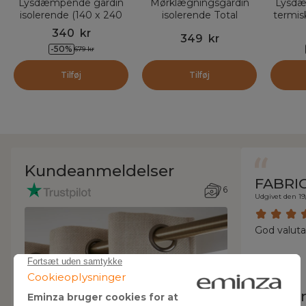
Lysdæmpende gardin
Mørklægningsgardin
Lysdæ
isolerende (140 x 240
isolerende Total
termis
cm) Bengale Beige
Blackout (140 x 180
Alb
340
kr
349
kr
cm) Magnus Beige
-
50
%
679
kr
Tilføj
Tilføj
Kundeanmeldelser
FABRI
6
Udgivet den 19
God valuta
Hermi