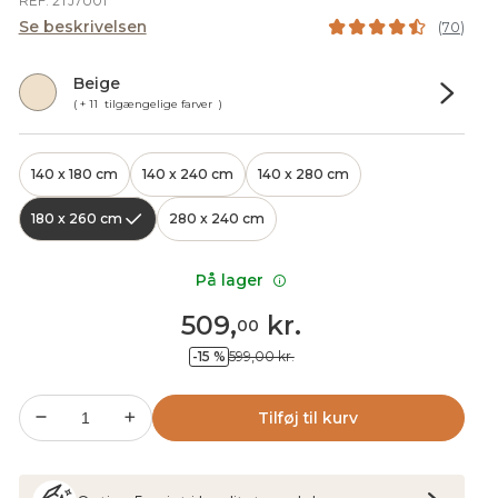
REF. 2TJ7U01
Se beskrivelsen
(
70
)
Beige
( + 11 tilgængelige farver )
140 x 180 cm
140 x 240 cm
140 x 280 cm
180 x 260 cm
280 x 240 cm
På lager
509
,
kr.
00
-15 %
599,00 kr.
Tilføj til kurv