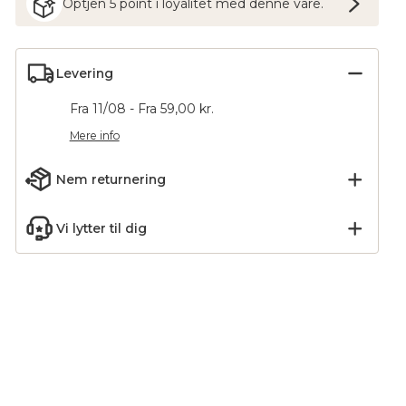
Optjen
5
point
i loyalitet med denne vare.
Levering
Fra 11/08 - Fra 59,00 kr.
Mere info
Nem returnering
Vi lytter til dig