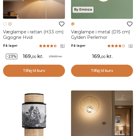
By Eminza
Væglampe i rattan (H33 cm)
Væglampe i metal (D15 cm)
Gigogne Hvid
Gylden Perlemor
(
8
)
(
6
)
På lager
På lager
169
,
kr.
169
,
kr.
-23%
219,00 kr.
00
00
Tilføj til kurv
Tilføj til kurv