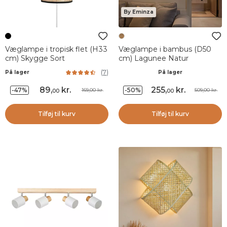
By Eminza
Væglampe i tropisk flet (H33
Væglampe i bambus (D50
cm) Skygge Sort
cm) Lagunee Natur
(
7
)
På lager
På lager
89
,
kr.
255
,
kr.
-47%
-50%
169,00 kr.
509,00 kr.
00
00
Tilføj til kurv
Tilføj til kurv