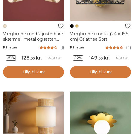
Væglampe med 2 justerbare
Væglampe i metal (24 x 15,5
skærme i metal og rattan
cm) Calathea Sort
(30 x 17 cm) Bohemia Beige
(
1
)
(
4
)
På lager
På lager
128
,
kr.
149
,
kr.
-51%
-12%
259,00 kr.
169,00 kr.
00
00
Tilføj til kurv
Tilføj til kurv