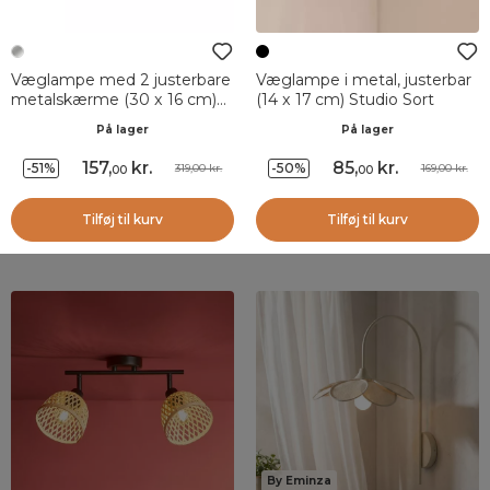
Væglampe med 2 justerbare
Væglampe i metal, justerbar
metalskærme (30 x 16 cm)
(14 x 17 cm) Studio Sort
Diamond Sølv
På lager
På lager
157
,
kr.
85
,
kr.
-51%
-50%
319,00 kr.
169,00 kr.
00
00
Tilføj til kurv
Tilføj til kurv
By Eminza