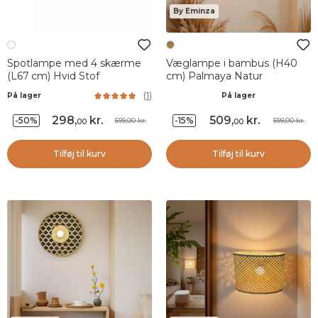
By Eminza
Spotlampe med 4 skærme
Væglampe i bambus (H40
(L67 cm) Hvid Stof
cm) Palmaya Natur
(
1
)
På lager
På lager
298
,
kr.
509
,
kr.
-50%
-15%
599,00 kr.
599,00 kr.
00
00
Tilføj til kurv
Tilføj til kurv