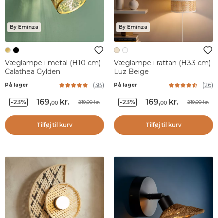
By Eminza
By Eminza
Væglampe i metal (H10 cm)
Væglampe i rattan (H33 cm)
Calathea Gylden
Luz Beige
(
38
)
(
26
)
På lager
På lager
169
,
kr.
169
,
kr.
-23%
-23%
219,00 kr.
219,00 kr.
00
00
Tilføj til kurv
Tilføj til kurv