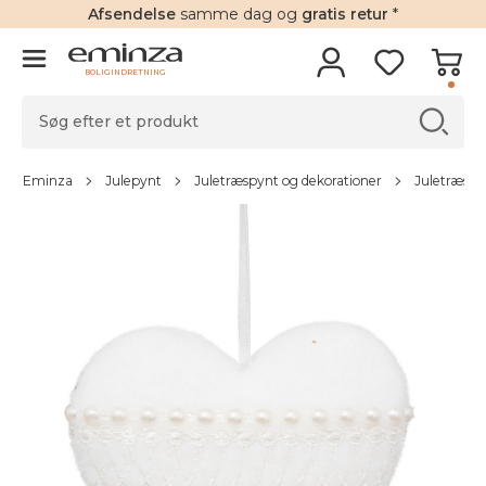
Afsendelse
samme dag og
gratis retur
*
BOLIGINDRETNING
Eminza
Julepynt
Juletræspynt og dekorationer
Juletræsde