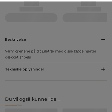
Beskrivelse
Varm grenene på dit juletræ med disse bløde hjerter
dækket af pels.
Tekniske oplysninger
Du vil også kunne lide ...