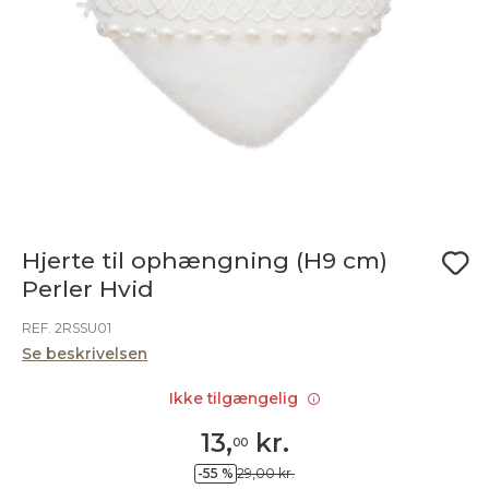
Hjerte til ophængning (H9 cm)
Perler Hvid
REF. 2RSSU01
Se beskrivelsen
Ikke tilgængelig
13
,
kr.
00
-55 %
29,00 kr.