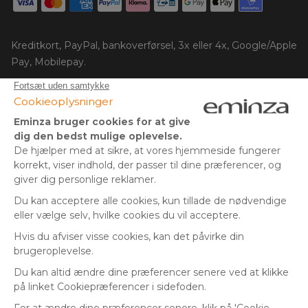
Kreditkort, PayPal, bankoverførsel, 3x eller 4x, Google/Apple
Pay, Mobilepay.
Følg os på:
© Copyright 2025 Eminza | Alle rettigheder forbeholdes |
DNK
FRANKRIG
SPANIEN
ITALIEN
* Du har 30 dage (fra modtagelsen eller afhentningen af din
pakke) til at returnere produkter og få refunderet dit beløb.
TYSKLAND
Gælder ikke store pakker.
HOLLAND
** Afsendelse samme dag for alle ordrer afgivet før kl. 14.00
SCHWEIZ
(undtagen økonomisk levering)