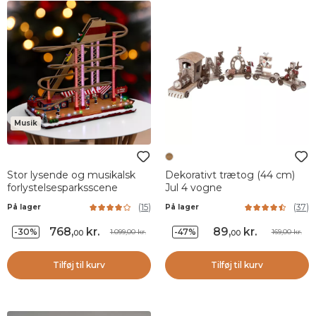
Musik
Stor lysende og musikalsk
Dekorativt trætog (44 cm)
forlystelsesparksscene
Jul 4 vogne
(
15
)
(
37
)
På lager
På lager
768
,
kr.
89
,
kr.
-30%
-47%
1.099,00 kr.
169,00 kr.
00
00
Tilføj til kurv
Tilføj til kurv