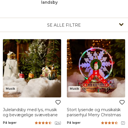
landsby
SE ALLE FILTRE
Musik
Musik
Julelandsby med lys, musik
Stort lysende og musikalsk
og bevægelige svævebane
pariserhjul Merry Christmas
(
24
)
(
7
)
På lager
På lager