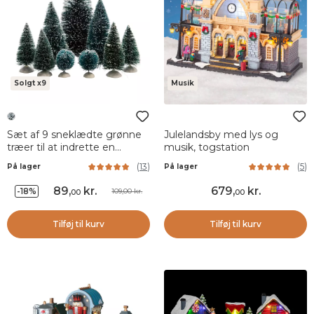
Solgt x9
Musik
Sæt af 9 sneklædte grønne
Julelandsby med lys og
træer til at indrette en
musik, togstation
landsby
(
13
)
(
5
)
På lager
På lager
89
,
kr.
679
,
kr.
-18%
109,00 kr.
00
00
Tilføj til kurv
Tilføj til kurv