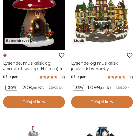
Batteridrevet
Musik
Lysende, musikalsk og
Lysende og musikalsk
animeret svamp (H21 cm) fra
julelandsby Sneby
Nissehuset
(
2
)
(
2
)
På lager
På lager
208
,
kr.
1.099
,
kr.
-30%
-35%
299,00 kr.
1.699,00 kr.
00
00
Tilføj til kurv
Tilføj til kurv