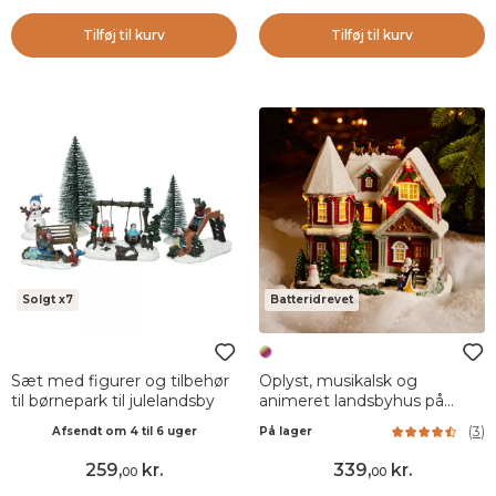
Tilføj til kurv
Tilføj til kurv
Solgt x7
Batteridrevet
Sæt med figurer og tilbehør
Oplyst, musikalsk og
til børnepark til julelandsby
animeret landsbyhus på
batteri (H23 cm) Camden
(
3
)
Afsendt om 4 til 6 uger
På lager
Street
259
,
kr.
339
,
kr.
00
00