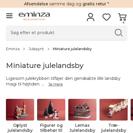
Afsendelse
samme dag og
gratis retur
*
BOLIGINDRETNING
Eminza
Julepynt
Miniature julelandsby
Miniature julelandsby
Ligesom julekrybben tilføjer den genskabte lille landsby
magi til højtiden.
...
Se mere
Oplyst
Figurer og
Lemax
Træ-
julelandsby
tilbehør til
Julelandsby
julelandsby