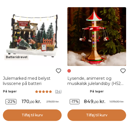
Batteridrevet
Julemarked med belyst
Lysende, animeret og
livsscene på batteri
musikalsk julelandsby (H52
cm) Sensationskarussel
(
34
)
På lager
På lager
170
,
kr.
849
,
kr.
-22%
-17%
219,00 kr.
1.019,00 kr.
00
00
Tilføj til kurv
Tilføj til kurv