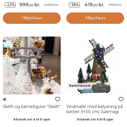
999
,
kr.
419
,
kr.
-22%
-38%
1.279,00 kr.
679,00 kr.
00
00
Tilføj til kurv
Tilføj til kurv
Batteridrevet
Skilift og børnefigurer "Skilift"
Vindmølle med belysning på
batteri (H30 cm) Julemagi
Afsendt om 4 til 6 uger
Afsendt om 6 til 8 uger