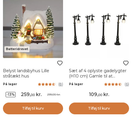
Batteridrevet
Belyst landsbyhus Lille
Sæt af 4 oplyste gadelygter
stråtækt hus
(H10 cm) Gamle til at
indrette en landsby
(
8
)
(
6
)
På lager
På lager
259
,
kr.
109
,
kr.
-13%
299,00 kr.
00
00
Tilføj til kurv
Tilføj til kurv