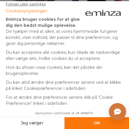
Lysende, musikalsk og
Lemax figurer - Det sidste
animeret Lemax Christmas
touch til juletræet
Grove Skøjtebane
(
2
)
Afsendt om 3 til 5 uger
På lager
1.199
,
kr.
89
,
kr.
-22%
-18%
1.529,00 kr.
109,00 kr.
00
00
Tilføj til kurv
Tilføj til kurv