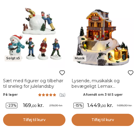
Solgt x5
Musik
Sæt med figurer og tilbehør
Lysende, musikalsk og
til sneleg for julelandsby
bevægeligt Lemax
julelandsby, Vail Village
(
14
)
På lager
Afsendt om 3 til 5 uger
169
,
kr.
1.449
,
kr.
-23%
-15%
219,00 kr.
1.699,00 kr.
00
00
Tilføj til kurv
Tilføj til kurv