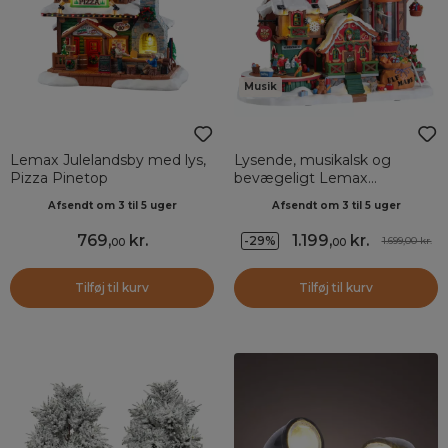
Musik
Lemax Julelandsby med lys,
Lysende, musikalsk og
Pizza Pinetop
bevægeligt Lemax
julelandsby Elfes
Afsendt om 3 til 5 uger
Afsendt om 3 til 5 uger
legetøjsfabrik
769
,
kr.
1.199
,
kr.
-29%
1.699,00 kr.
00
00
Tilføj til kurv
Tilføj til kurv