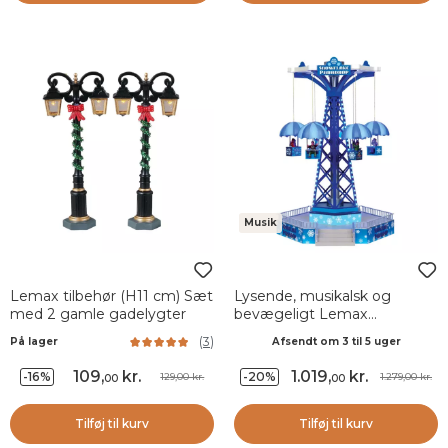
Musik
Lemax tilbehør (H11 cm) Sæt
Lysende, musikalsk og
med 2 gamle gadelygter
bevægeligt Lemax
julelandsby Snowflake
(
3
)
På lager
Afsendt om 3 til 5 uger
109
,
kr.
1.019
,
kr.
-16%
-20%
129,00 kr.
1.279,00 kr.
00
00
Tilføj til kurv
Tilføj til kurv