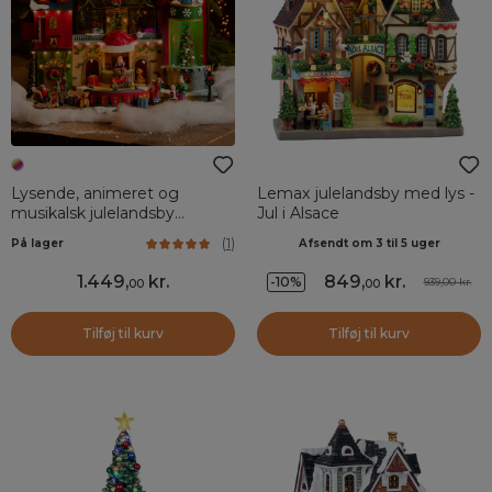
Lysende, animeret og
Lemax julelandsby med lys -
musikalsk julelandsby
Jul i Alsace
Legetøjsfabrikken
(
1
)
På lager
Afsendt om 3 til 5 uger
1.449
,
kr.
849
,
kr.
-10%
939,00 kr.
00
00
Tilføj til kurv
Tilføj til kurv