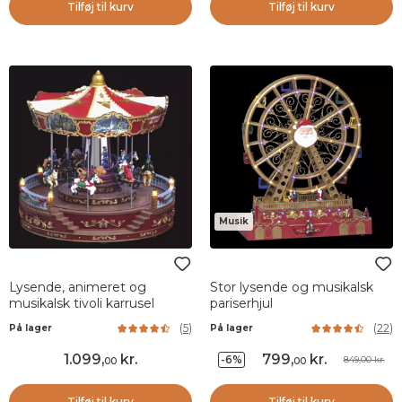
Tilføj til kurv
Tilføj til kurv
Musik
Lysende, animeret og
Stor lysende og musikalsk
musikalsk tivoli karrusel
pariserhjul
(
5
)
(
22
)
På lager
På lager
1.099
,
kr.
799
,
kr.
-6%
849,00 kr.
00
00
Tilføj til kurv
Tilføj til kurv