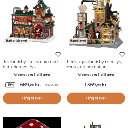
Batteridrevet
Håndlavet
Julelandsby fra Lemax med
Lemax julelandsby med lys,
batteridrevet lys,
musik og animation
Julemandens rensdyrstald
Chokoladetrøffelfabrik
Afsendt om 3 til 5 uger
Afsendt om 3 til 5 uger
689
,
kr.
1.369
,
kr.
-19%
849,00 kr.
00
00
Tilføj til kurv
Tilføj til kurv