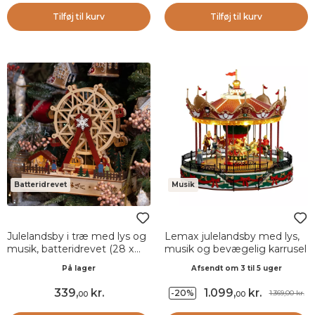
Tilføj til kurv
Tilføj til kurv
Batteridrevet
Musik
Julelandsby i træ med lys og
Lemax julelandsby med lys,
musik, batteridrevet (28 x
musik og bevægelig karrusel
H28 cm) Stort farverigt
På lager
Afsendt om 3 til 5 uger
pariserhjul
339
,
kr.
1.099
,
kr.
-20%
1.369,00 kr.
00
00