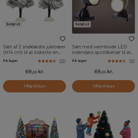
Solgt x2
Solgt x2
Sæt af 2 sneklædte juletræer
Sæt med varmhvide LED
(H14 cm) til at indrette en
indendørs spottilbehør til at
landsby
indrette en landsby
(
33
)
(
16
)
På lager
På lager
69
,
kr.
69
,
kr.
00
00
Tilføj til kurv
Tilføj til kurv