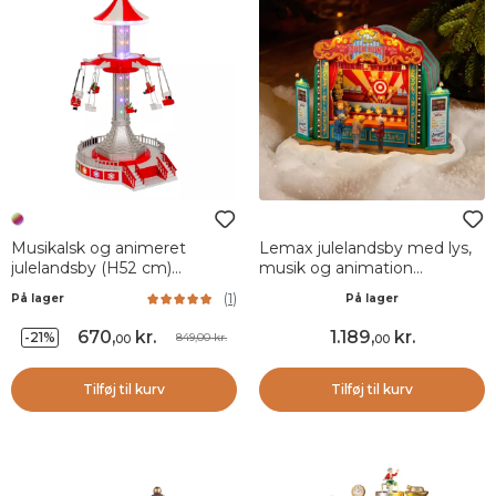
Musikalsk og animeret
Lemax julelandsby med lys,
julelandsby (H52 cm)
musik og animation
Flyvende stol karussel
Ænderjagt
(
1
)
På lager
På lager
670
,
kr.
1.189
,
kr.
-21%
849,00 kr.
00
00
Tilføj til kurv
Tilføj til kurv