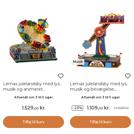
Musik
Lemax julelandsby med lys,
Lemax julelandsby med lys,
musik og animeret
musik og bevægelse,
roterende karrusel
Stjerneskud
Afsendt om 3 til 5 uger
Afsendt om 3 til 5 uger
1.529
,
kr.
1.109
,
kr.
-23%
1.449,00 kr.
00
00
Tilføj til kurv
Tilføj til kurv