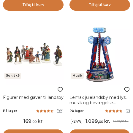
Tilføj til kurv
Tilføj til kurv
Solgt x6
Musik
Figurer med gaver til landsby
Lemax julelandsby med lys,
musik og bevægelse
Spinning Snowflake
(
98
)
(
7
)
På lager
På lager
169
,
kr.
1.099
,
kr.
-24%
1.449,00 kr.
00
00