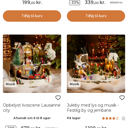
199
,
kr.
339
,
kr.
-33%
509,00 kr.
00
00
Tilføj til kurv
Tilføj til kurv
Musik
Musik
Opbelyst livsscene Lausanne
Juleby med lys og musik -
city
Festlig by og jernbane
(
1
)
Afsendt om 6 til 8 uger
På lager