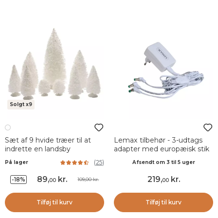
Solgt x9
Sæt af 9 hvide træer til at
Lemax tilbehør - 3-udtags
indrette en landsby
adapter med europæisk stik
(
25
)
På lager
Afsendt om 3 til 5 uger
89
,
kr.
219
,
kr.
-18%
109,00 kr.
00
00
Tilføj til kurv
Tilføj til kurv