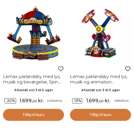
Lemax julelandsby med lys,
Lemax julelandsby med lys,
musik og bevægelse, Spin
musik og animation
Out karrusellen
Kuglefeber
Afsendt om 3 til 5 uger
Afsendt om 3 til 5 uger
1.699
,
kr.
1.699
,
kr.
-20%
-13%
2.129,00 kr.
1.959,00 kr.
00
00
Tilføj til kurv
Tilføj til kurv