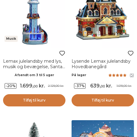
Musik
Lemax julelandsby med lys,
Lysende Lemax julelandsby
musik og bevægelse, Santa's
Hovedbanegård
Freeze Zone
(
5
)
Afsendt om 3 til 5 uger
På lager
1.699
,
kr.
639
,
kr.
-20%
-37%
2.129,00 kr.
1.019,00 kr.
00
00
Tilføj til kurv
Tilføj til kurv