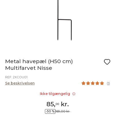
Metal havepæl (H50 cm)
Multifarvet Nisse
REF. 2XCOU01
Se beskrivelsen
(
1
)
Ikke tilgængelig
85
,
kr.
00
-50 %
169,00 kr.