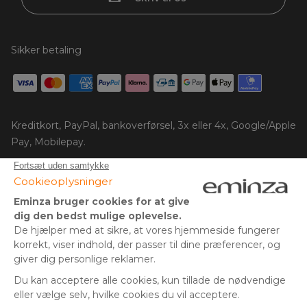
Sikker betaling
Kreditkort, PayPal, bankoverførsel, 3x eller 4x, Google/Apple
Pay, Mobilepay.
Følg os på:
© Copyright 2025 Eminza | Alle rettigheder forbeholdes |
DNK
FRANKRIG
SPANIEN
ITALIEN
* Du har 30 dage (fra modtagelsen eller afhentningen af din