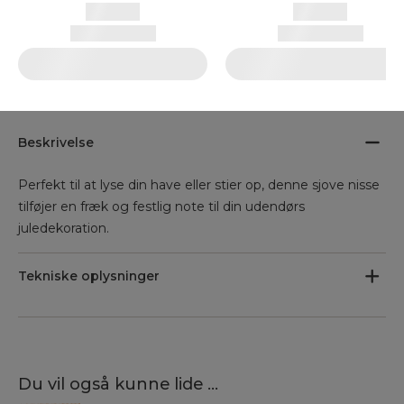
Beskrivelse
Perfekt til at lyse din have eller stier op, denne sjove nisse
tilføjer en fræk og festlig note til din udendørs
juledekoration.
Tekniske oplysninger
Du vil også kunne lide ...