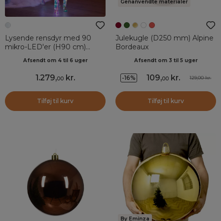
Genanvendte materialer
Lysende rensdyr med 90
Julekugle (D250 mm) Alpine
mikro-LED'er (H90 cm)
Bordeaux
Iskold hvid
Afsendt om 4 til 6 uger
Afsendt om 3 til 5 uger
1.279
,
kr.
109
,
kr.
-16%
129,00 kr.
00
00
Tilføj til kurv
Tilføj til kurv
By Eminza