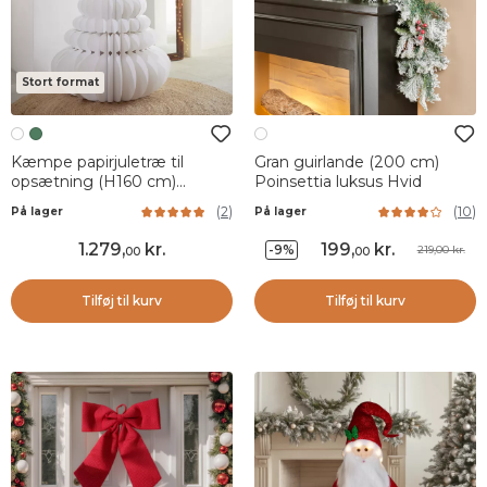
Stort format
Kæmpe papirjuletræ til
Gran guirlande (200 cm)
opsætning (H160 cm)
Poinsettia luksus Hvid
Magnetisk lukning Hvid
(
2
)
(
10
)
På lager
På lager
1.279
,
kr.
199
,
kr.
-9%
219,00 kr.
00
00
Tilføj til kurv
Tilføj til kurv