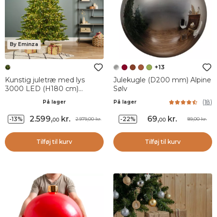
By Eminza
+13
Kunstig juletræ med lys
Julekugle (D200 mm) Alpine
3000 LED (H180 cm)
Sølv
Caucasia Nordmann Grøn
(
18
)
På lager
På lager
gran
2.599
,
kr.
69
,
kr.
-13%
-22%
2.979,00 kr.
89,00 kr.
00
00
Tilføj til kurv
Tilføj til kurv