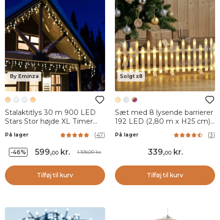
By Eminza
Solgt x8
Stalaktitlys 30 m 900 LED
Sæt med 8 lysende barrierer
Stars Stor højde XL Timer
192 LED (2,80 m x H25 cm)
Varm hvid
Feeri Varm hvid
(
47
)
(
3
)
På lager
På lager
599
,
kr.
339
,
kr.
-46%
1.109,00 kr.
00
00
Tilføj til kurv
Tilføj til kurv