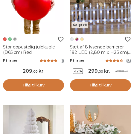
Solgt x8
Stor oppustelig julekugle
Sæt af 8 lysende barrierer
(D65 cm) Rød
192 LED (2,80 m x H25 cm)
Kold hvid magi
(
1
)
(
8
)
På lager
På lager
209
,
kr.
299
,
kr.
-12%
339,00 kr.
00
00
Tilføj til kurv
Tilføj til kurv