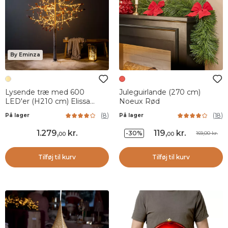
By Eminza
Lysende træ med 600
Juleguirlande (270 cm)
LED'er (H210 cm) Elissa
Noeux Rød
Poplar Varm hvid
(
8
)
(
18
)
På lager
På lager
1.279
,
kr.
119
,
kr.
-30%
169,00 kr.
00
00
Tilføj til kurv
Tilføj til kurv