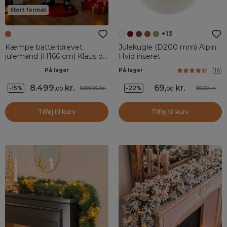
Stort format
+13
Kæmpe batteridrevet
Julekugle (D200 mm) Alpin
julemand (H166 cm) Klaus og
Hvid iriseret
hans oplyste lanterne
(
16
)
På lager
På lager
8.499
,
kr.
69
,
kr.
-15%
-22%
9.999,00 kr.
89,00 kr.
00
00
Tilføj til kurv
Tilføj til kurv