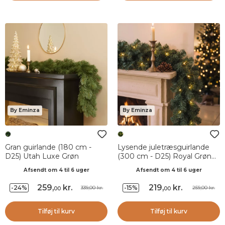
By Eminza
By Eminza
Gran guirlande (180 cm -
Lysende juletræsguirlande
D25) Utah Luxe Grøn
(300 cm - D25) Royal Grøn
og varm hvid
Afsendt om 4 til 6 uger
Afsendt om 4 til 6 uger
259
,
kr.
219
,
kr.
-24%
-15%
339,00 kr.
259,00 kr.
00
00
Tilføj til kurv
Tilføj til kurv