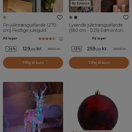
By Eminza
Fin juletræsguirlande (270
Lysende juletræsguirlande
cm) Festlige juleguld
(180 cm - D25) Edmonton
Grøn sneet og varm hvid
(
2
)
På lager
På lager
129
,
kr.
259
,
kr.
-24%
-13%
169,00 kr.
299,00 kr.
00
00
Tilføj til kurv
Tilføj til kurv