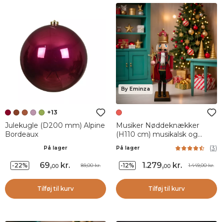
By Eminza
+13
Julekugle (D200 mm) Alpine
Musiker Nøddeknækker
Bordeaux
(H110 cm) musikalsk og
animeret Pavel Rød
(
3
)
På lager
På lager
69
,
kr.
1.279
,
kr.
-22%
-12%
89,00 kr.
1.449,00 kr.
00
00
Tilføj til kurv
Tilføj til kurv