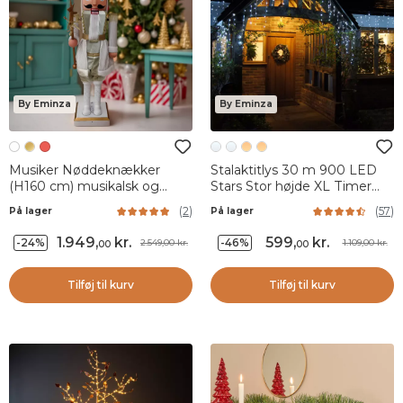
By Eminza
By Eminza
Musiker Nøddeknækker
Stalaktitlys 30 m 900 LED
(H160 cm) musikalsk og
Stars Stor højde XL Timer
animeret Pavel Hvid
Kold hvid
(
2
)
(
57
)
På lager
På lager
1.949
,
kr.
599
,
kr.
-24%
-46%
2.549,00 kr.
1.109,00 kr.
00
00
Tilføj til kurv
Tilføj til kurv