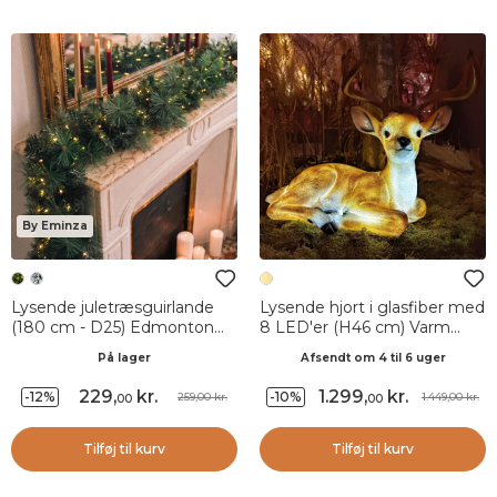
By Eminza
Lysende juletræsguirlande
Lysende hjort i glasfiber med
(180 cm - D25) Edmonton
8 LED'er (H46 cm) Varm
Grøn og varm hvid
hvid
På lager
Afsendt om 4 til 6 uger
229
,
kr.
1.299
,
kr.
-12%
-10%
259,00 kr.
1.449,00 kr.
00
00
Tilføj til kurv
Tilføj til kurv