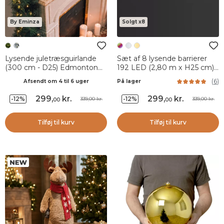
By Eminza
Solgt x8
Lysende juletræsguirlande
Sæt af 8 lysende barrierer
(300 cm - D25) Edmonton
192 LED (2,80 m x H25 cm)
Grøn og varm hvid
Magisk Flerfarvet
(
6
)
Afsendt om 4 til 6 uger
På lager
299
,
kr.
299
,
kr.
-12%
-12%
339,00 kr.
339,00 kr.
00
00
Tilføj til kurv
Tilføj til kurv