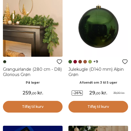
+9
Granguirlande (280 cm - D8)
Julekugle (D140 mm) Alpin
Glorious Grøn
Grøn
På lager
Afsendt om 3 til 5 uger
259
,
kr.
29
,
kr.
-26%
39,00 kr.
00
00
Tilføj til kurv
Tilføj til kurv