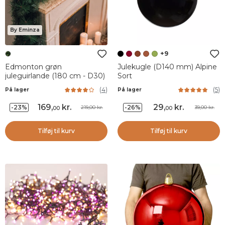
By Eminza
+9
Edmonton grøn
Julekugle (D140 mm) Alpine
juleguirlande (180 cm - D30)
Sort
(
4
)
(
5
)
På lager
På lager
169
,
kr.
29
,
kr.
-23%
-26%
219,00 kr.
39,00 kr.
00
00
Tilføj til kurv
Tilføj til kurv