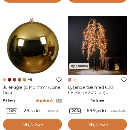
By Eminza
+9
Julekugle (D140 mm) Alpine
Lysende træ med 600
Guld
LED'er (H200 cm)
Grædende piletræ med
(
35
)
På lager
På lager
lyserøde blomster
29
,
kr.
1.699
,
kr.
-26%
-20%
39,00 kr.
2.129,00 kr.
00
00
Tilføj til kurv
Tilføj til kurv