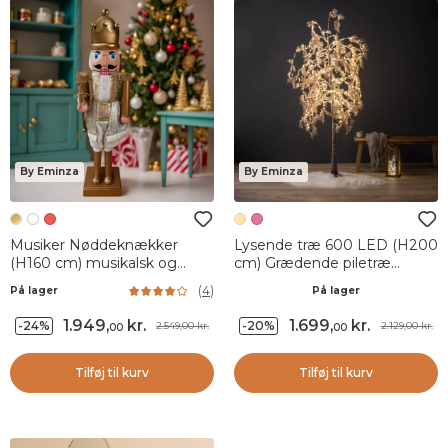
By Eminza
By Eminza
Musiker Nøddeknækker
Lysende træ 600 LED (H200
(H160 cm) musikalsk og
cm) Grædende piletræ
animeret Pavel Guld
Blomst Hvid
(
4
)
På lager
På lager
1.949
,
kr.
1.699
,
kr.
-24%
-20%
2.549,00 kr.
2.129,00 kr.
00
00
Tilføj til kurv
Tilføj til kurv