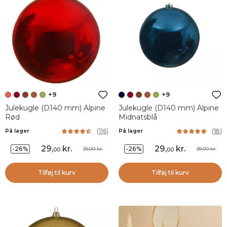
+9
+9
Julekugle (D140 mm) Alpine
Julekugle (D140 mm) Alpine
Rød
Midnatsblå
(
116
)
(
18
)
På lager
På lager
29
,
kr.
29
,
kr.
-26%
-26%
39,00 kr.
39,00 kr.
00
00
Tilføj til kurv
Tilføj til kurv