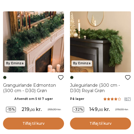
By Eminza
By Eminza
Granguirlande Edmonton
Juleguirlande (300 cm -
(300 cm - D30) Grøn
D30) Royal Grøn
(
87
)
Afsendt om 5 til 7 uger
På lager
219
,
kr.
149
,
kr.
-15%
-32%
259,00 kr.
219,00 kr.
00
00
Tilføj til kurv
Tilføj til kurv