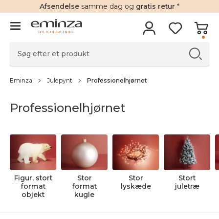
Afsendelse
samme dag og
gratis retur
*
BOLIGINDRETNING
Eminza
Julepynt
Professionelhjørnet
Professionelhjørnet
Figur, stort
Stor
Stor
Stort
format
format
lyskæde
juletræ
objekt
kugle