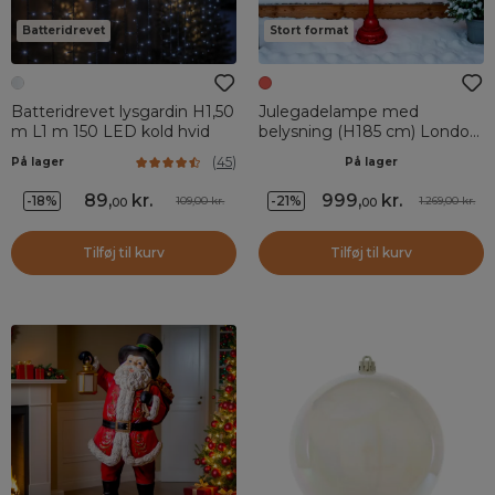
Batteridrevet
Stort format
Batteridrevet lysgardin H1,50
Julegadelampe med
m L1 m 150 LED kold hvid
belysning (H185 cm) London
Rød og Varm Hvid
(
45
)
På lager
På lager
89
,
kr.
999
,
kr.
-18%
-21%
109,00 kr.
1.269,00 kr.
00
00
Tilføj til kurv
Tilføj til kurv