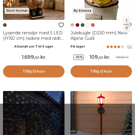
Stort format
By Eminza
1
7
Lysende rensdyr med 5 LED
Julekugle (D250 mm) New
(H150 cm) Isidore med rødt
Alpine Guld
tørklæde
(
4
)
Afsendt om 7 til 9 uger
På lager
1.699
,
kr.
109
,
kr.
-16%
129,00 kr.
00
00
Tilføj til kurv
Tilføj til kurv