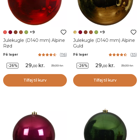
+9
+9
Julekugle (D140 mm) Alpine
Julekugle (D140 mm) Alpine
Rød
Guld
(
116
)
(
35
)
På lager
På lager
29
,
kr.
29
,
kr.
-26%
-26%
39,00 kr.
39,00 kr.
00
00
Tilføj til kurv
Tilføj til kurv