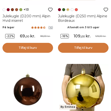
+13
Julekugle (D200 mm) Alpin
Julekugle (D250 mm) Alpine
Hvid iriseret
Bordeaux
(
16
)
På lager
Afsendt om 3 til 5 uger
69
,
kr.
109
,
kr.
-22%
-16%
89,00 kr.
129,00 kr.
00
00
Tilføj til kurv
Tilføj til kurv
By Eminza