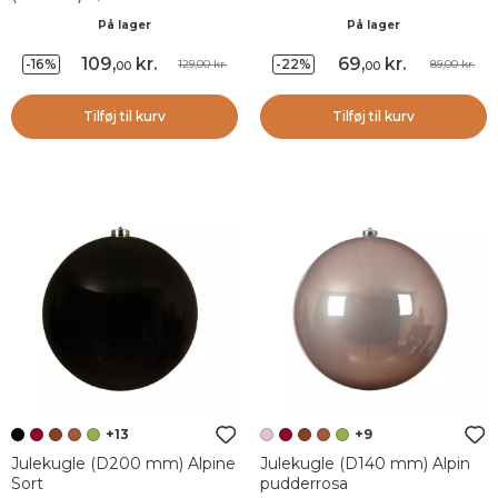
På lager
På lager
109
,
kr.
69
,
kr.
-16%
-22%
129,00 kr.
89,00 kr.
00
00
Tilføj til kurv
Tilføj til kurv
+13
+9
Julekugle (D200 mm) Alpine
Julekugle (D140 mm) Alpin
Sort
pudderrosa