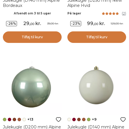
Julekugle (D140 mm) Alpine
Julekugle (D250 mm) New
Bordeaux
Alpine Hvid
(
2
)
Afsendt om 3 til 5 uger
På lager
29
,
kr.
99
,
kr.
-26%
-23%
39,00 kr.
129,00 kr.
00
00
Tilføj til kurv
Tilføj til kurv
+13
+9
Julekugle (D200 mm) Alpine
Julekugle (D140 mm) Alpine