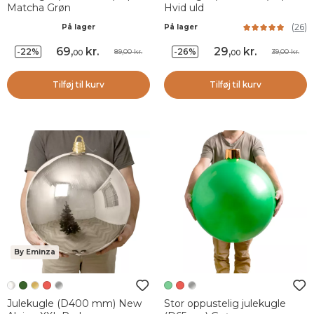
Matcha Grøn
Hvid uld
(
26
)
På lager
På lager
69
,
kr.
29
,
kr.
-22%
-26%
89,00 kr.
39,00 kr.
00
00
Tilføj til kurv
Tilføj til kurv
By Eminza
Julekugle (D400 mm) New
Stor oppustelig julekugle