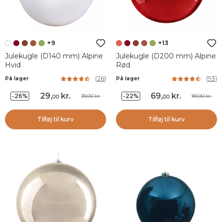
+9
+13
Julekugle (D140 mm) Alpine
Julekugle (D200 mm) Alpine
Hvid
Rød
(
26
)
(
93
)
På lager
På lager
29
,
kr.
69
,
kr.
-26%
-22%
39,00 kr.
89,00 kr.
00
00
Tilføj til kurv
Tilføj til kurv