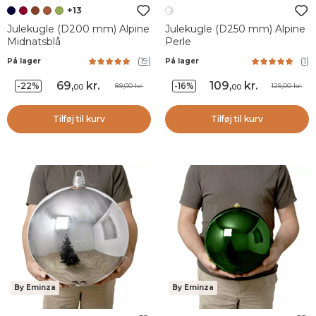
+13
Julekugle (D200 mm) Alpine
Julekugle (D250 mm) Alpine
Midnatsblå
Perle
(
19
)
(
1
)
På lager
På lager
69
,
kr.
109
,
kr.
-22%
-16%
89,00 kr.
129,00 kr.
00
00
Tilføj til kurv
Tilføj til kurv
By Eminza
By Eminza