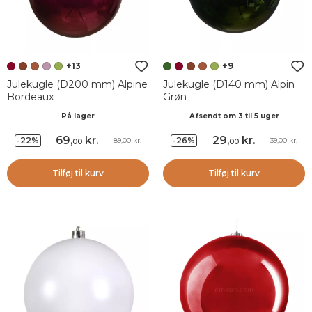
+13
+9
Julekugle (D200 mm) Alpine
Julekugle (D140 mm) Alpin
Bordeaux
Grøn
På lager
Afsendt om 3 til 5 uger
69
,
kr.
29
,
kr.
-22%
-26%
89,00 kr.
39,00 kr.
00
00
Tilføj til kurv
Tilføj til kurv