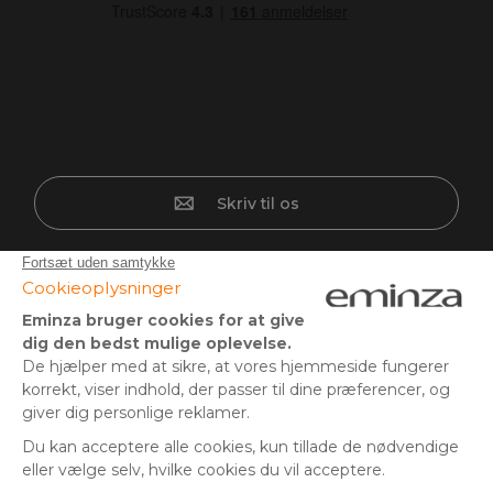
Skriv til os
Sikker betaling
Kreditkort, PayPal, bankoverførsel, 3x eller 4x, Google/Apple
Pay, Mobilepay.
Følg os på: