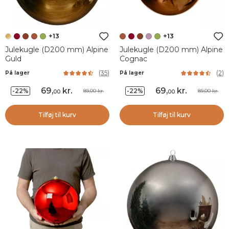
+13
+13
Julekugle (D200 mm) Alpine
Julekugle (D200 mm) Alpine
Guld
Cognac
(
35
)
(
2
)
På lager
På lager
69
,
kr.
69
,
kr.
-22%
-22%
89,00 kr.
89,00 kr.
00
00
Tilføj til kurv
Tilføj til kurv