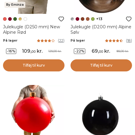
By Eminza
+13
Julekugle (D250 mm) New
Julekugle (D200 mm) Alpine
Alpine Rød
Sølv
(
22
)
(
18
)
På lager
På lager
109
,
kr.
69
,
kr.
-16%
-22%
129,00 kr.
89,00 kr.
00
00
Tilføj til kurv
Tilføj til kurv