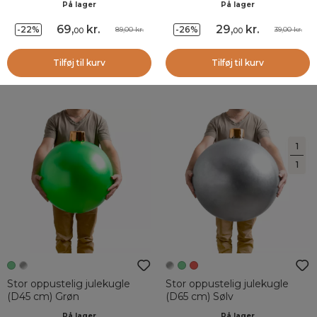
På lager
På lager
69
,
kr.
29
,
kr.
-22%
-26%
89,00 kr.
39,00 kr.
00
00
Tilføj til kurv
Tilføj til kurv
1
1
Stor oppustelig julekugle
Stor oppustelig julekugle
(D45 cm) Grøn
(D65 cm) Sølv
På lager
På lager