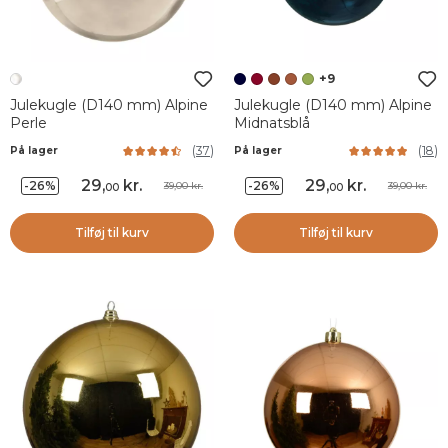
+9
Julekugle (D140 mm) Alpine
Julekugle (D140 mm) Alpine
Perle
Midnatsblå
(
37
)
(
18
)
På lager
På lager
29
,
kr.
29
,
kr.
-26%
-26%
39,00 kr.
39,00 kr.
00
00
Tilføj til kurv
Tilføj til kurv