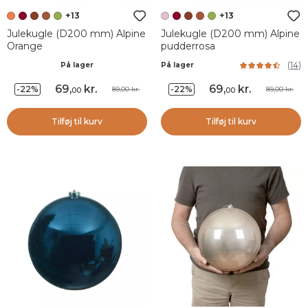
+13
+13
Julekugle (D200 mm) Alpine
Julekugle (D200 mm) Alpine
Orange
pudderrosa
(
14
)
På lager
På lager
69
,
kr.
69
,
kr.
-22%
-22%
89,00 kr.
89,00 kr.
00
00
Tilføj til kurv
Tilføj til kurv