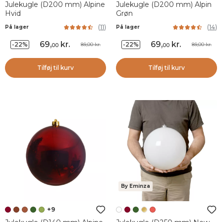
Julekugle (D200 mm) Alpine
Julekugle (D200 mm) Alpin
Hvid
Grøn
(
11
)
(
14
)
På lager
På lager
69
,
kr.
69
,
kr.
-22%
-22%
89,00 kr.
89,00 kr.
00
00
Tilføj til kurv
Tilføj til kurv
By Eminza
+9