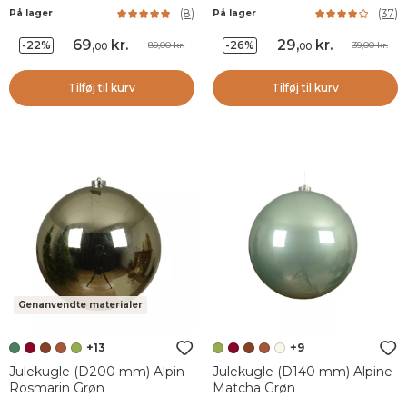
(
8
)
(
37
)
På lager
På lager
69
,
kr.
29
,
kr.
-22%
-26%
89,00 kr.
39,00 kr.
00
00
Tilføj til kurv
Tilføj til kurv
Genanvendte materialer
+13
+9
Julekugle (D200 mm) Alpin
Julekugle (D140 mm) Alpine
Rosmarin Grøn
Matcha Grøn