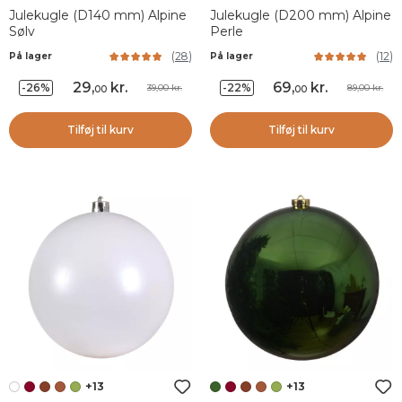
Julekugle (D140 mm) Alpine
Julekugle (D200 mm) Alpine
Sølv
Perle
(
28
)
(
12
)
På lager
På lager
29
,
kr.
69
,
kr.
-26%
-22%
39,00 kr.
89,00 kr.
00
00
Tilføj til kurv
Tilføj til kurv
+13
+13