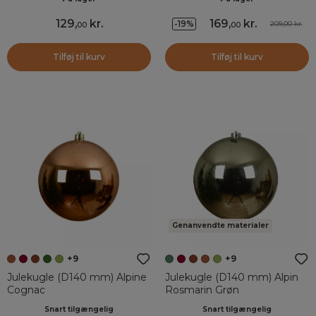
129
,
kr.
169
,
kr.
-19%
209,00 kr.
00
00
Tilføj til kurv
Tilføj til kurv
Genanvendte materialer
+9
+9
Julekugle (D140 mm) Alpine
Julekugle (D140 mm) Alpin
Cognac
Rosmarin Grøn
Snart tilgængelig
Snart tilgængelig