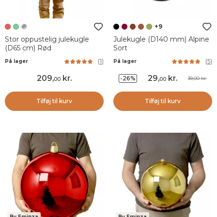
+9
Stor oppustelig julekugle
Julekugle (D140 mm) Alpine
(D65 cm) Rød
Sort
(
1
)
(
5
)
På lager
På lager
209
,
kr.
29
,
kr.
-26%
39,00 kr.
00
00
Tilføj til kurv
Tilføj til kurv
By Eminza
By Eminza