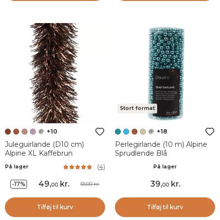
Stort format
+10
+18
Juleguirlande (D10 cm)
Perlegirlande (10 m) Alpine
Alpine XL Kaffebrun
Sprudlende Blå
(
4
)
På lager
På lager
49
,
kr.
39
,
kr.
-17%
59,00 kr.
00
00
Tilføj til kurv
Tilføj til kurv