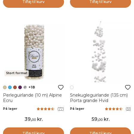
Tilføj til kurv
Tilføj til kurv
Stort format
+18
Perleguirlande (10 m) Alpine
Snekugleguirlande (135 cm)
Ecru
Porta grande Hvid
(
77
)
(
51
)
På lager
På lager
39
,
kr.
59
,
kr.
00
00
Tilføj til kurv
Tilføj til kurv