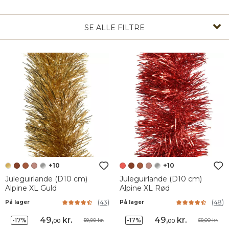
SE ALLE FILTRE
+10
+10
Juleguirlande (D10 cm)
Juleguirlande (D10 cm)
Alpine XL Guld
Alpine XL Rød
(
43
)
(
48
)
På lager
På lager
49
,
kr.
49
,
kr.
-17%
-17%
59,00 kr.
59,00 kr.
00
00