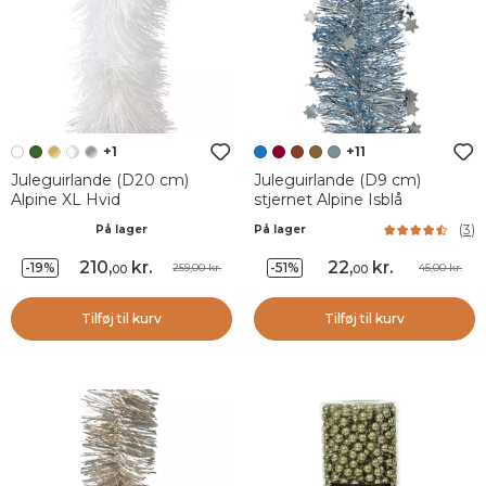
+1
+11
Juleguirlande (D20 cm)
Juleguirlande (D9 cm)
Alpine XL Hvid
stjernet Alpine Isblå
(
3
)
På lager
På lager
210
,
kr.
22
,
kr.
-19%
-51%
259,00 kr.
45,00 kr.
00
00
Tilføj til kurv
Tilføj til kurv