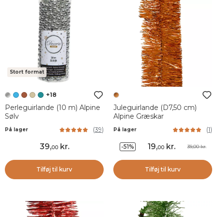
Stort format
+18
Perleguirlande (10 m) Alpine
Juleguirlande (D7,50 cm)
Sølv
Alpine Græskar
(
39
)
(
1
)
På lager
På lager
39
,
kr.
19
,
kr.
-51%
39,00 kr.
00
00
Tilføj til kurv
Tilføj til kurv