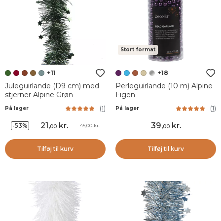
Stort format
+11
+18
Juleguirlande (D9 cm) med
Perleguirlande (10 m) Alpine
stjerner Alpine Grøn
Figen
(
1
)
(
1
)
På lager
På lager
21
,
kr.
39
,
kr.
-53%
45,00 kr.
00
00
Tilføj til kurv
Tilføj til kurv