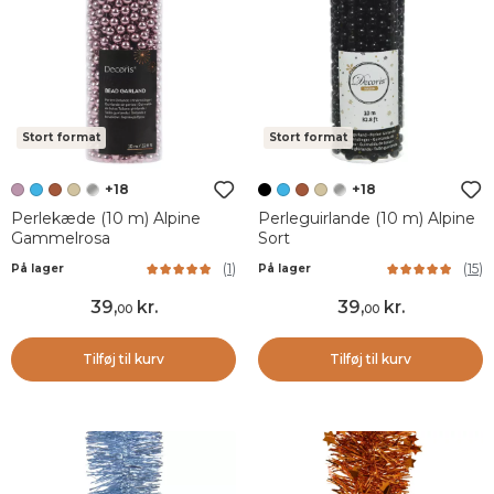
Stort format
Stort format
+18
+18
Perlekæde (10 m) Alpine
Perleguirlande (10 m) Alpine
Gammelrosa
Sort
(
1
)
(
15
)
På lager
På lager
39
,
kr.
39
,
kr.
00
00
Tilføj til kurv
Tilføj til kurv