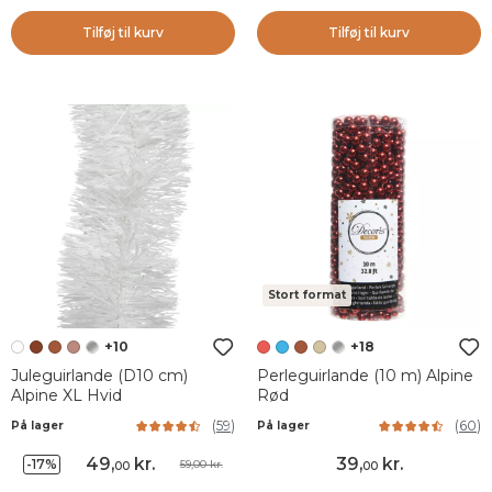
Tilføj til kurv
Tilføj til kurv
Stort format
+10
+18
Juleguirlande (D10 cm)
Perleguirlande (10 m) Alpine
Alpine XL Hvid
Rød
(
59
)
(
60
)
På lager
På lager
49
,
kr.
39
,
kr.
-17%
59,00 kr.
00
00