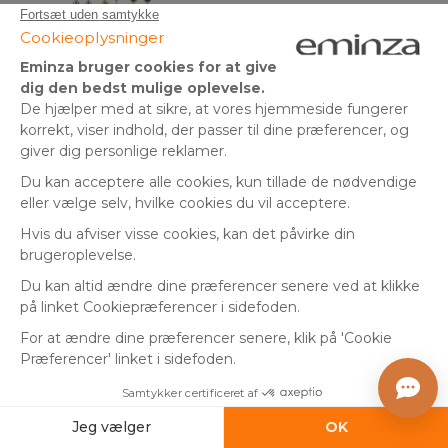
+18
Perlekæde (10 m) Alpine
Dekorationsguirlande (1,20
Mintgrøn
m) Bjergklokker Rød
(
1
)
På lager
På lager
39
,
kr.
35
,
kr.
-49%
69,00 kr.
00
00
Tilføj til kurv
Tilføj til kurv