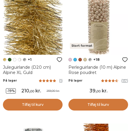
Stort format
+1
+18
Juleguirlande (D20 cm)
Perleguirlande (10 m) Alpine
Alpine XL Guld
Rose poudret
(
1
)
(
117
)
På lager
På lager
210
,
kr.
39
,
kr.
-19%
259,00 kr.
00
00
Tilføj til kurv
Tilføj til kurv