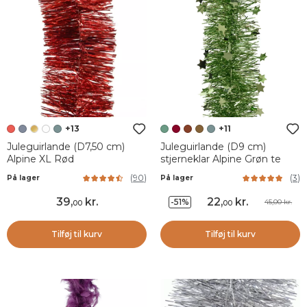
+13
+11
Juleguirlande (D7,50 cm)
Juleguirlande (D9 cm)
Alpine XL Rød
stjerneklar Alpine Grøn te
(
90
)
(
3
)
På lager
På lager
39
,
kr.
22
,
kr.
-51%
45,00 kr.
00
00
Tilføj til kurv
Tilføj til kurv