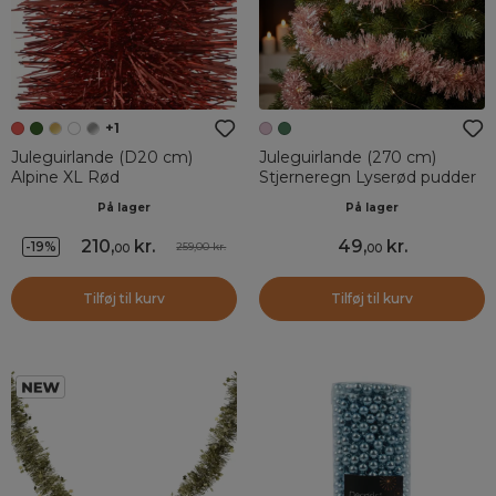
+1
Juleguirlande (D20 cm)
Juleguirlande (270 cm)
Alpine XL Rød
Stjerneregn Lyserød pudder
På lager
På lager
210
,
kr.
49
,
kr.
-19%
259,00 kr.
00
00
Tilføj til kurv
Tilføj til kurv