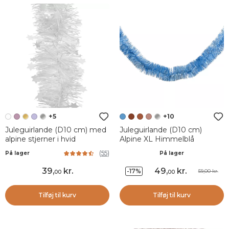
+5
+10
Juleguirlande (D10 cm) med
Juleguirlande (D10 cm)
alpine stjerner i hvid
Alpine XL Himmelblå
(
55
)
På lager
På lager
39
,
kr.
49
,
kr.
-17%
59,00 kr.
00
00
Tilføj til kurv
Tilføj til kurv