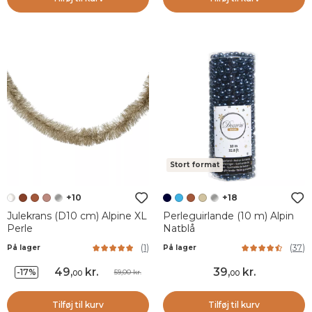
Stort format
+10
+18
Julekrans (D10 cm) Alpine XL
Perleguirlande (10 m) Alpin
Perle
Natblå
(
1
)
(
37
)
På lager
På lager
49
,
kr.
39
,
kr.
-17%
59,00 kr.
00
00
Tilføj til kurv
Tilføj til kurv