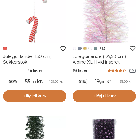
+13
Juleguirlande (150 cm)
Juleguirlande (D7,50 cm)
Sukkerstok
Alpine XL Hvid iriseret
(
29
)
På lager
På lager
55
,
kr.
19
,
kr.
-50%
-51%
109,00 kr.
39,00 kr.
00
00
Tilføj til kurv
Tilføj til kurv