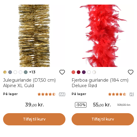
+13
Juleguirlande (D7,50 cm)
Fjerboa guirlande (184 cm)
Alpine XL Guld
Deluxe Rød
(
77
)
(
9
)
På lager
På lager
39
,
kr.
55
,
kr.
-50%
109,00 kr.
00
00
Tilføj til kurv
Tilføj til kurv