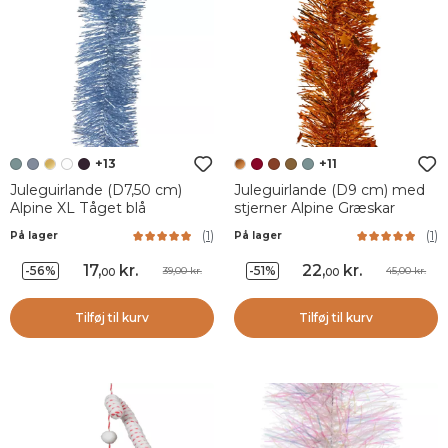
+13
+11
Juleguirlande (D7,50 cm)
Juleguirlande (D9 cm) med
Alpine XL Tåget blå
stjerner Alpine Græskar
(
1
)
(
1
)
På lager
På lager
17
,
kr.
22
,
kr.
-56%
-51%
39,00 kr.
45,00 kr.
00
00
Tilføj til kurv
Tilføj til kurv