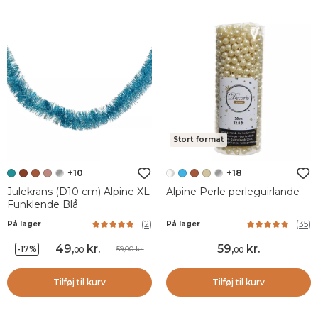
Stort format
+10
+18
Julekrans (D10 cm) Alpine XL
Alpine Perle perleguirlande
Funklende Blå
(
2
)
(
35
)
På lager
På lager
49
,
kr.
59
,
kr.
-17%
59,00 kr.
00
00
Tilføj til kurv
Tilføj til kurv