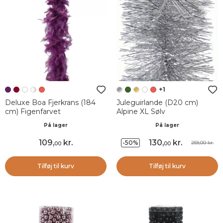
+1
Deluxe Boa Fjerkrans (184
Juleguirlande (D20 cm)
cm) Figenfarvet
Alpine XL Sølv
På lager
På lager
109
,
kr.
130
,
kr.
-50%
259,00 kr.
00
00
Tilføj til kurv
Tilføj til kurv