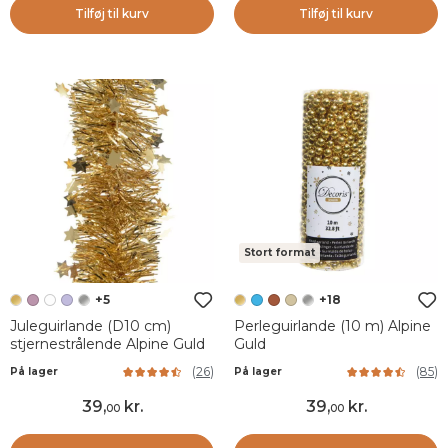
Tilføj til kurv
Tilføj til kurv
Stort format
+5
+18
Juleguirlande (D10 cm)
Perleguirlande (10 m) Alpine
stjernestrålende Alpine Guld
Guld
(
26
)
(
85
)
På lager
På lager
39
,
kr.
39
,
kr.
00
00