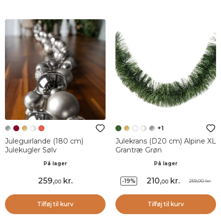
+1
Juleguirlande (180 cm)
Julekrans (D20 cm) Alpine XL
Julekugler Sølv
Grantræ Grøn
På lager
På lager
259
,
kr.
210
,
kr.
-19%
259,00 kr.
00
00
Tilføj til kurv
Tilføj til kurv