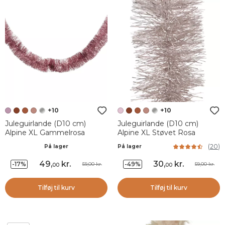
+10
+10
Juleguirlande (D10 cm)
Juleguirlande (D10 cm)
Alpine XL Gammelrosa
Alpine XL Støvet Rosa
(
20
)
På lager
På lager
49
,
kr.
30
,
kr.
-17%
-49%
59,00 kr.
59,00 kr.
00
00
Tilføj til kurv
Tilføj til kurv