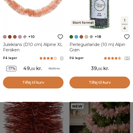
1
Stort format
4
+10
+18
Julekrans (D10 cm) Alpine XL
Perleguirlande (10 m) Alpin
Fersken
Grøn
(
1
)
(
13
)
På lager
På lager
49
,
kr.
39
,
kr.
-17%
59,00 kr.
00
00
Tilføj til kurv
Tilføj til kurv