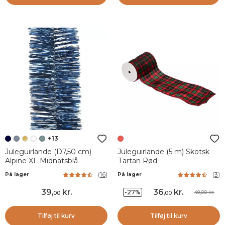
+13
Juleguirlande (D7,50 cm)
Juleguirlande (5 m) Skotsk
Alpine XL Midnatsblå
Tartan Rød
(
16
)
(
3
)
På lager
På lager
39
,
kr.
36
,
kr.
-27%
49,00 kr.
00
00
Tilføj til kurv
Tilføj til kurv