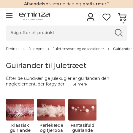
Afsendelse
samme dag og
gratis retur
*
BOLIGINDRETNING
Eminza
Julepynt
Juletræspynt og dekorationer
Guirlander 
Guirlander til juletræet
Efter de uundværlige julekugler er guirlanden den
nøgleelement, der forgylder
...
Se mere
Klassisk
Perlekæde
Fantasifuld
guirlande
og fjerboa
guirlande