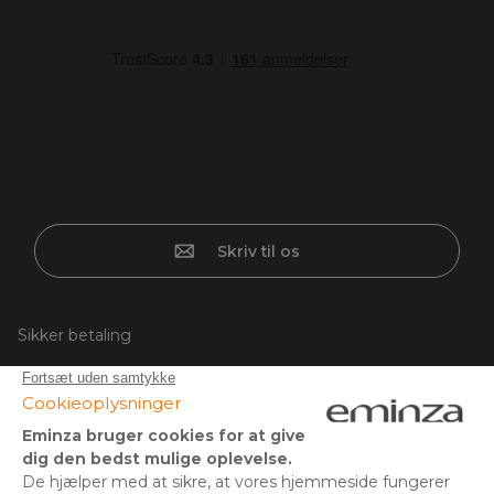
Skriv til os
Sikker betaling
Kreditkort, PayPal, bankoverførsel, 3x eller 4x, Google/Apple
Pay, Mobilepay.