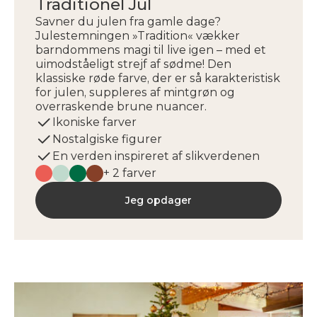
Traditionel Jul
Savner du julen fra gamle dage?
Julestemningen »Tradition« vækker
barndommens magi til live igen – med et
uimodståeligt strejf af sødme! Den
klassiske røde farve, der er så karakteristisk
for julen, suppleres af mintgrøn og
overraskende brune nuancer.
Ikoniske farver
Nostalgiske figurer
En verden inspireret af slikverdenen
+ 2 farver
Jeg opdager