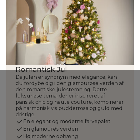
Romantisk Jul
Da julen er synonym med elegance, kan
du fordybe dig i den glamourøse verden af
den romantiske julestemning. Dette
luksuriøse tema, der er inspireret af
parisisk chic og haute couture, kombinerer
på harmonisk vis pudderrosa og guld med
dristige.
En elegant og moderne farvepalet
En glamourøs verden
Højmoderne ophæng