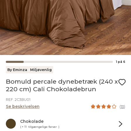
1
på
6
By Eminza
Miljøvenlig
Bomuld percale dynebetræk (240 x
220 cm) Cali Chokoladebrun
REF. 2C3BU01
Se beskrivelsen
(
13
)
Chokolade
( + 11 tilgængelige farver )