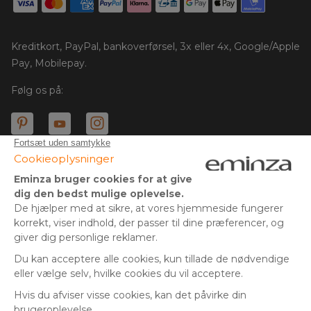
Kreditkort, PayPal, bankoverførsel, 3x eller 4x, Google/Apple
Pay, Mobilepay.
Følg os på:
© Copyright 2025 Eminza | Alle rettigheder forbeholdes |
DNK
FRANKRIG
SPANIEN
ITALIEN
* Du har 30 dage (fra modtagelsen eller afhentningen af din
pakke) til at returnere produkter og få refunderet dit beløb.
TYSKLAND
Gælder ikke store pakker.
HOLLAND
** Afsendelse samme dag for alle ordrer afgivet før kl. 14.00
SCHWEIZ
(undtagen økonomisk levering)