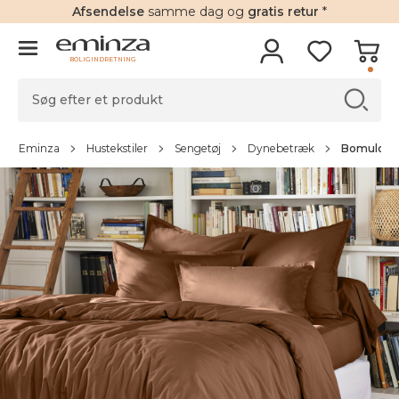
Afsendelse
samme dag og
gratis retur
*
BOLIGINDRETNING
Eminza
Hustekstiler
Sengetøj
Dynebetræk
Bomuld pe