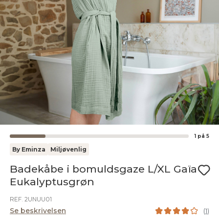
1
på
5
By Eminza
Miljøvenlig
Badekåbe i bomuldsgaze L/XL Gaïa
Eukalyptusgrøn
REF. 2UNUU01
Se beskrivelsen
(
1
)