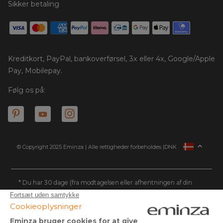
Sikker betaling
Kreditkort, PayPal, bankoverførsel, 3x eller 4x, Google/Apple
Pay, Mobilepay.
Følg os på:
© Copyright 2025 Eminza | Alle rettigheder forbeholdes |
DNK
FRANKRIG
SPANIEN
ITALIEN
* Du har 30 dage (fra modtagelsen eller afhentningen af din
pakke) til at returnere produkter og få refunderet dit beløb.
TYSKLAND
Gælder ikke store pakker.
HOLLAND
** Afsendelse samme dag for alle ordrer afgivet før kl. 14.00