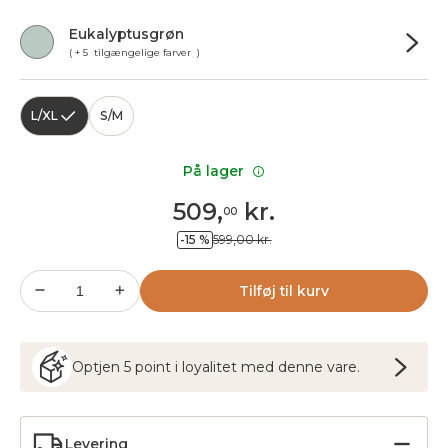
Eukalyptusgrøn
( + 5 tilgængelige farver )
L/XL
S/M
På lager
509
,
kr.
00
-15 %
599,00 kr.
Tilføj til kurv
Optjen
5
point
i loyalitet med denne vare.
Levering