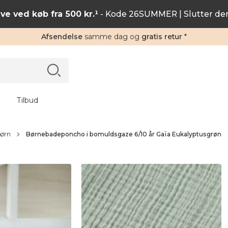
ve ved køb fra 500 kr.¹
- Kode 26SUMMER | Slutter de
Afsendelse
samme dag og
gratis retur
*
Tilbud
børn
Børnebadeponcho i bomuldsgaze 6/10 år Gaïa Eukalyptusgrøn