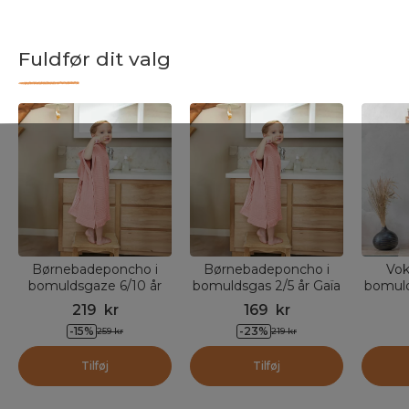
Fuldfør dit valg
Børnebadeponcho i
Børnebadeponcho i
Vok
bomuldsgaze 6/10 år
bomuldsgas 2/5 år Gaïa
bomuld
Gaïa Ferskenrosa
Ferskenrosa
219
kr
169
kr
-
15
%
-
23
%
259
kr
219
kr
Tilføj
Tilføj