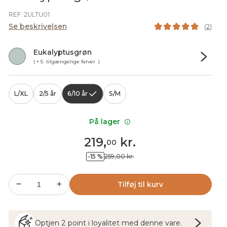
REF. 2ULTU01
Se beskrivelsen
(
2
)
Eukalyptusgrøn
( + 5 tilgængelige farver )
L/XL
2/5 år
6/10 år
S/M
På lager
219
,
kr.
00
-15 %
259,00 kr.
Tilføj til kurv
Optjen
2
point
i loyalitet med denne vare.