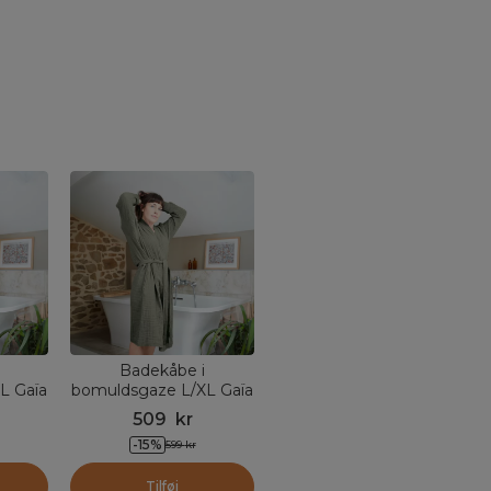
Badekåbe i
L Gaïa
bomuldsgaze L/XL Gaïa
øn
Rosmarin Grøn
509
kr
-
15
%
599
kr
Tilføj