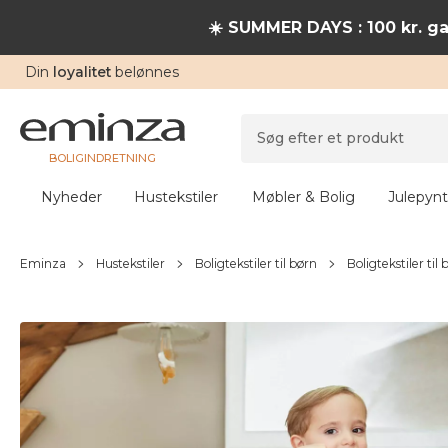
☀️ SUMMER DAYS : 100 kr. ga
Din
loyalitet
belønnes
BOLIGINDRETNING
Nyheder
Hustekstiler
Møbler & Bolig
Julepynt
Eminza
Hustekstiler
Boligtekstiler til børn
Boligtekstiler til 