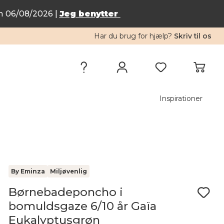
n 06/08/2026 |
Jeg benytter
Har du brug for hjælp?
Skriv til os
Inspirationer
By Eminza
Miljøvenlig
Børnebadeponcho i
bomuldsgaze 6/10 år Gaïa
Eukalyptusgrøn