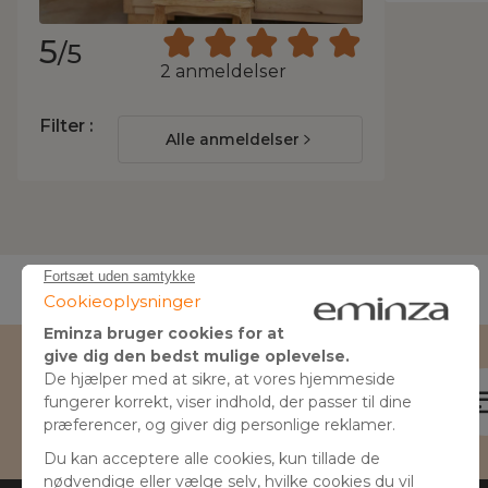
5
/5
2 anmeldelser
Filter :
Alle anmeldelser
Skriv til os