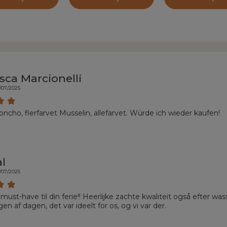
sca Marcionelli
/07/2025
ncho, flerfarvet Musselin, allefarvet. Würde ich wieder kaufen!
l
/07/2025
must-have til din ferie!! Heerlijke zachte kwaliteit også efter wass
gen af dagen, det var ideelt for os, og vi var der.