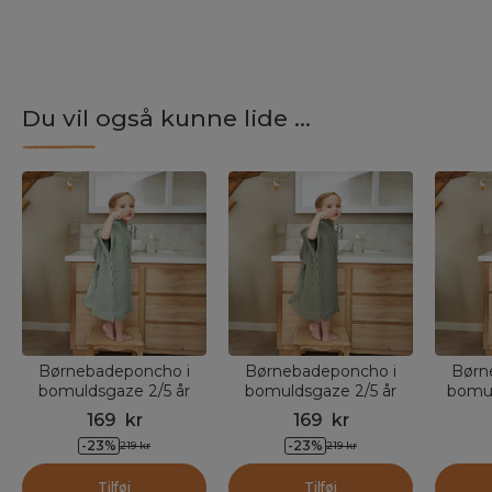
Du vil også kunne lide ...
Børnebadeponcho i
Børnebadeponcho i
Børn
bomuldsgaze 2/5 år
bomuldsgaze 2/5 år
bomul
Gaïa Eukalyptusgrøn
Gaïa Rosmarin Grøn
Gaïa
169
kr
169
kr
-
23
%
-
23
%
219
kr
219
kr
Tilføj
Tilføj